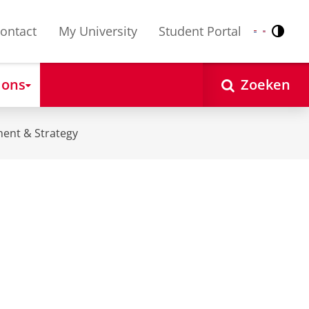
ontact
My University
Student Portal
Contr
Nederlands
English
 ons
Zoeken
ent & Strategy