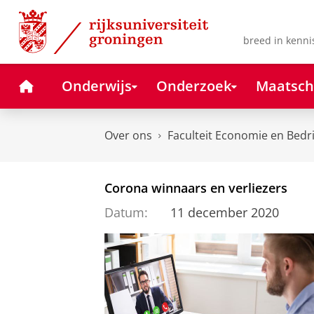
Skip
Skip
to
to
Content
Navigation
breed in kenni
Home
Onderwijs
Onderzoek
Maatsch
Over ons
Faculteit Economie en Bedr
Corona winnaars en verliezers
Datum:
11 december 2020