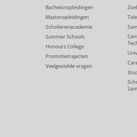
Bacheloropleidingen
Zoe
Masteropleidingen
Tal
Scholierenacademie
Sam
Cen
Summer Schools
Tec
Honours College
Uni
Promotietrajecten
Car
Veelgestelde vragen
Stu
Sch
Sam