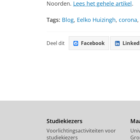
Noorden.
Lees het gehele artikel
.
Tags:
Blog
,
Eelko Huizingh
,
corona
Deel dit
Facebook
Linked
Studiekiezers
Maa
Voorlichtingsactiviteiten voor
Univ
studiekiezers
Gro