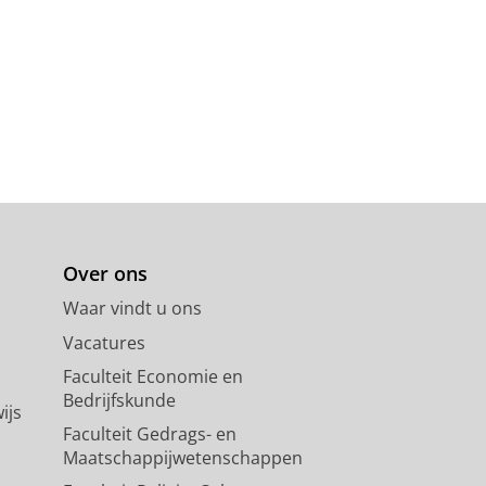
Over ons
Waar vindt u ons
Vacatures
Faculteit Economie en
Bedrijfskunde
ijs
Faculteit Gedrags- en
Maatschappijwetenschappen