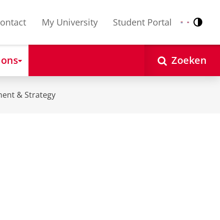
ontact
My University
Student Portal
Contr
Nederlands
English
 ons
Zoeken
ent & Strategy