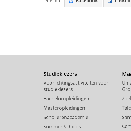
Deel dit
Facebook
Linked
Studiekiezers
Maa
Voorlichtingsactiviteiten voor
Univ
studiekiezers
Gro
Bacheloropleidingen
Zoe
Masteropleidingen
Tal
Scholierenacademie
Sam
Cen
Summer Schools