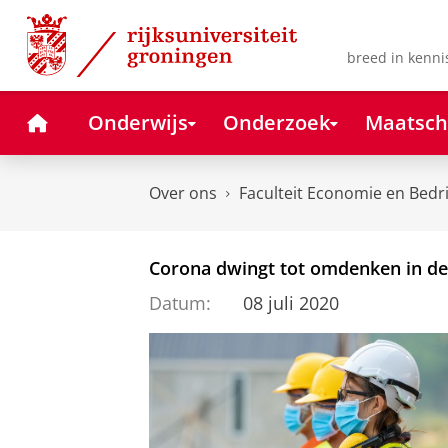
Skip
Skip
to
to
Content
Navigation
breed in kenni
Home
Onderwijs
Onderzoek
Maatsch
Over ons
Faculteit Economie en Bedr
Corona dwingt tot omdenken in d
Datum:
08 juli 2020