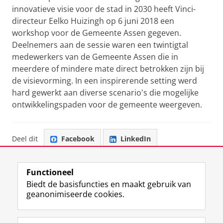
innovatieve visie voor de stad in 2030 heeft Vinci-
directeur Eelko Huizingh op 6 juni 2018 een
workshop voor de Gemeente Assen gegeven.
Deelnemers aan de sessie waren een twintigtal
medewerkers van de Gemeente Assen die in
meerdere of mindere mate direct betrokken zijn bij
de visievorming. In een inspirerende setting werd
hard gewerkt aan diverse scenario's die mogelijke
ontwikkelingspaden voor de gemeente weergeven.
Deel dit
Facebook
LinkedIn
Functioneel
Biedt de basisfuncties en maakt gebruik van
geanonimiseerde cookies.
F
L
R
I
Y
Volg de RUG
a
i
S
n
o