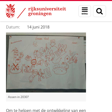
Skip
Skip
Department of Innovation Management & Str
Menu
Zoek
to
to
en
Content
Navigation
Assen in 2030?
zoeken
Datum:
14 juni 2018
Assen in 2030?
Om te helpen met de ontwikkeling van een