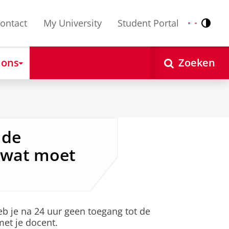
ontact
My University
Student Portal
Contr
Nederlands
English
 ons
Zoeken
 de
, wat moet
eb je na 24 uur geen toegang tot de
met je docent.