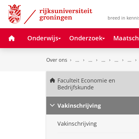
Skip
Skip
to
to
Content
Navigation
breed in kenni
Home
Onderwijs
Onderzoek
Maatsch
Over ons
Faculteit Economie en
Bedrijfskunde
Vakinschrijving
Vakinschrijving