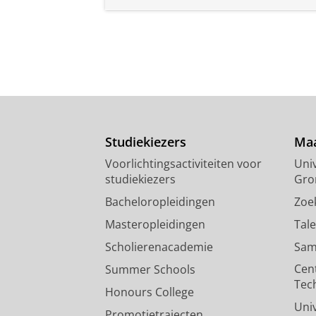
Studiekiezers
Maa
Voorlichtingsactiviteiten voor
Univ
studiekiezers
Gro
Bacheloropleidingen
Zoe
Masteropleidingen
Tal
Scholierenacademie
Sam
Cen
Summer Schools
Tec
Honours College
Uni
Promotietrajecten