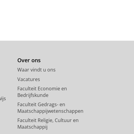
Over ons
Waar vindt u ons
Vacatures
Faculteit Economie en
Bedrijfskunde
ijs
Faculteit Gedrags- en
Maatschappijwetenschappen
Faculteit Religie, Cultuur en
Maatschappij