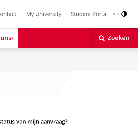
ontact
My University
Student Portal
Contr
Nederlands
English
 ons
Zoeken
 status van mijn aanvraag?