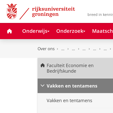
Skip
Skip
to
to
Content
Navigation
breed in kenni
Home
Onderwijs
Onderzoek
Maatsch
Over ons
Faculteit Economie en
Bedrijfskunde
Vakken en tentamens
Vakken en tentamens