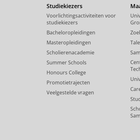
Studiekiezers
Maa
Voorlichtingsactiviteiten voor
Univ
studiekiezers
Gro
Bacheloropleidingen
Zoe
Masteropleidingen
Tal
Scholierenacademie
Sam
Cen
Summer Schools
Tec
Honours College
Uni
Promotietrajecten
Car
Veelgestelde vragen
Stu
Sch
Sam