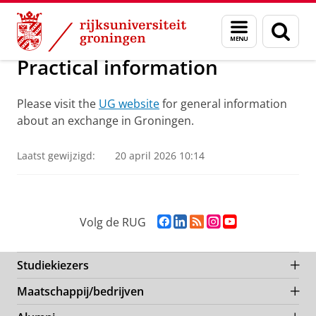
Skip
Skip
Over ons
Practical information
Menu
Zoek
to
to
en
Content
Navigation
zoeken
Practical information
Please visit the
UG website
for general information
about an exchange in Groningen.
Laatst gewijzigd:
20 april 2026 10:14
F
L
R
I
Y
Volg de RUG
a
i
S
n
o
c
n
S
s
u
e
k
-
t
T
Studiekiezers
b
e
f
a
u
Maatschappij/bedrijven
o
d
e
g
b
o
I
e
r
e