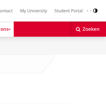
ontact
My University
Student Portal
Contr
Nederlands
English
 ons
Zoeken