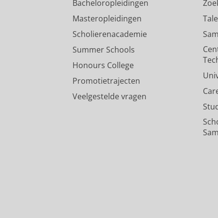
Bacheloropleidingen
Zoe
Masteropleidingen
Tal
Scholierenacademie
Sam
Cen
Summer Schools
Tec
Honours College
Uni
Promotietrajecten
Car
Veelgestelde vragen
Stu
Sch
Sam