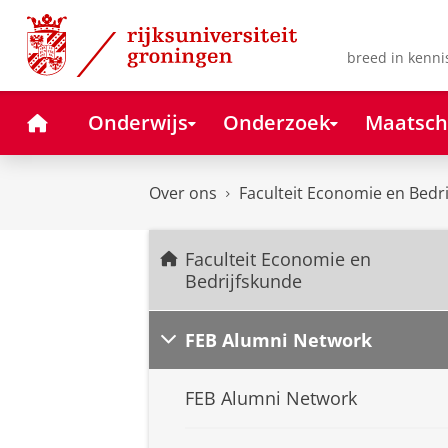
Skip
Skip
to
to
Content
Navigation
breed in kenni
Home
Onderwijs
Onderzoek
Maatsch
Over ons
Faculteit Economie en Bedr
Faculteit Economie en
Bedrijfskunde
FEB Alumni Network
FEB Alumni Network