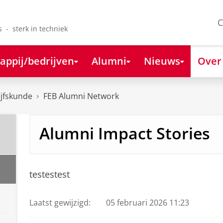
C
s - sterk in techniek
appij/bedrijven
Alumni
Nieuws
Over
ijfskunde
FEB Alumni Network
Alumni Impact Stories
testestest
Laatst gewijzigd:
05 februari 2026 11:23