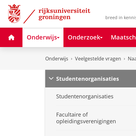
Skip
Skip
to
to
Content
Navigation
breed in kenni
Home
Onderwijs
Onderzoek
Maatsch
Onderwijs
Veelgestelde vragen
Naa
Studentenorganisaties
Studentenorganisaties
Facultaire of
opleidingsverenigingen