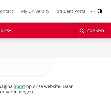
ontact
My University
Student Portal
Contr
Nederlands
English
 ons
Zoeken
 pagina
Sport
op onze website. Daar
portverenigingen.