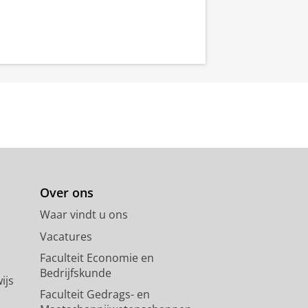
Over ons
Waar vindt u ons
Vacatures
Faculteit Economie en
Bedrijfskunde
ijs
Faculteit Gedrags- en