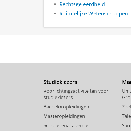
Rechtsgeleerdheid
Ruimtelijke Wetenschappen
Studiekiezers
Maa
Voorlichtingsactiviteiten voor
Univ
studiekiezers
Gro
Bacheloropleidingen
Zoe
Masteropleidingen
Tal
Scholierenacademie
Sam