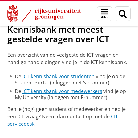
Skip
Skip
Onderwijs
Voorzieningen
Menu
Zoek
to
to
en
Content
Navigation
zoeken
Kennisbank met meest
gestelde vragen over ICT
Een overzicht van de veelgestelde ICT-vragen en
handige handleidingen vind je in de ICT kennisbank.
De
ICT kennisbank voor studenten
vind je op de
Student Portal (inloggen met S-nummer).
De
ICT kennisbank voor medewerkers
vind je op
My University (inloggen met P-nummer).
Ben je (nog) geen student of medewerker en heb je
een ICT vraag? Neem dan contact op met de
CIT
servicedesk
.