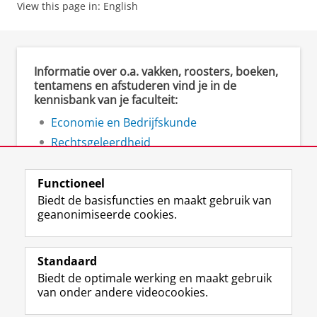
View this page in:
English
Informatie over o.a. vakken, roosters, boeken,
tentamens en afstuderen vind je in de
kennisbank van je faculteit:
Economie en Bedrijfskunde
Rechtsgeleerdheid
Ruimtelijke Wetenschappen
Functioneel
Biedt de basisfuncties en maakt gebruik van
geanonimiseerde cookies.
F
L
R
I
Y
Volg de RUG
a
i
S
n
o
Standaard
c
n
S
s
u
Biedt de optimale werking en maakt gebruik
e
k
-
t
T
Studiekiezers
van onder andere videocookies.
b
e
f
a
u
Maatschappij/bedrijven
o
d
e
g
b