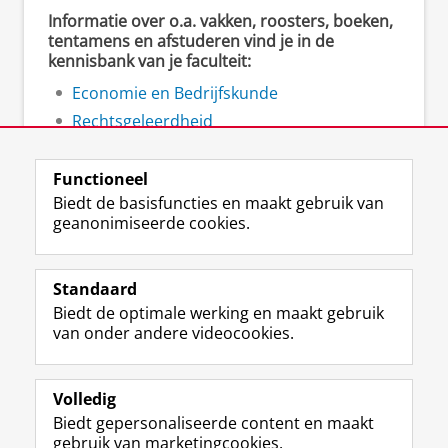
Informatie over o.a. vakken, roosters, boeken,
tentamens en afstuderen vind je in de
kennisbank van je faculteit:
Economie en Bedrijfskunde
Rechtsgeleerdheid
Ruimtelijke Wetenschappen
Functioneel
Biedt de basisfuncties en maakt gebruik van
geanonimiseerde cookies.
F
L
R
I
Y
Volg de RUG
a
i
S
n
o
Standaard
c
n
S
s
u
Biedt de optimale werking en maakt gebruik
e
k
-
t
T
Studiekiezers
van onder andere videocookies.
b
e
f
a
u
Maatschappij/bedrijven
o
d
e
g
b
o
I
e
r
e
Alumni
k
n
d
a
-
Volledig
p
-
R
m
k
Biedt gepersonaliseerde content en maakt
Over ons
a
p
i
-
a
gebruik van marketingcookies.