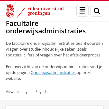
Skip
Skip
Onderwijs
Adressen en openingstijden
Menu
Zoek
to
to
en
Content
Navigation
zoeken
Facultaire
onderwijsadministraties
De facultaire onderwijsadministraties beantwoorden
vragen over studie-inhoudelijke zaken, zoals
roosters, cijfers of vragen over het afstudeerproces.
Een overzicht van de onderwijsadministraties vind je
op de pagina
Onderwijsadministraties
op onze
website.
View this page in:
English