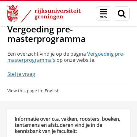
Skip
Skip
Onderwijs
Collegegeldtarieven
Menu
Zoek
to
to
en
Content
Navigation
zoeken
Vergoeding pre-
masterprogramma
Een overzicht vind je op de pagina
Vergoeding pre-
masterprogramma's
op onze website.
Stel je vraag
View this page in:
English
Informatie over o.a. vakken, roosters, boeken,
tentamens en afstuderen vind je in de
kennisbank van je faculteit: