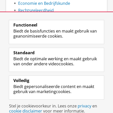
Economie en Bedrijfskunde
Rechtsgeleerdheid
Ruimtelijke Wetenschappen
Functioneel
Biedt de basisfuncties en maakt gebruik van
geanonimiseerde cookies.
F
L
R
I
Y
Volg de RUG
a
i
S
n
o
Standaard
c
n
S
s
u
Biedt de optimale werking en maakt gebruik
e
k
-
t
T
Studiekiezers
van onder andere videocookies.
b
e
f
a
u
Maatschappij/bedrijven
o
d
e
g
b
o
I
e
r
e
Alumni
k
n
d
a
-
Volledig
p
-
R
m
k
Biedt gepersonaliseerde content en maakt
Over ons
a
p
i
-
a
gebruik van marketingcookies.
g
a
j
a
n
i
g
k
c
a
Disclaimer & Copyright
Privacy
Cookies
n
i
s
c
a
Stel je cookievoorkeur in. Lees onze
privacy
en
Inloggen
a
n
u
o
l
cookie disclaimer
voor meer informatie.