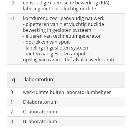
-2
eenvoudige chemische bewerking (RIA)
labeling met niet vluchtig nuclide
-1
kortdurend zeer eenvoudig nat werk:
- pipetteren van niet vluchtig nuclide
bewerking in gesloten systeem:
- elueren van technetiumgenerator
- optrekken van spuit
- labeling in gesl;oten systeem
- meten aan gesloten ampul
opslag van radioactief afval in werkruimte
q
laboratorium
0
werkruimte buiten laboratoriumbeheer
1
D-laboratorium
2
C-laboratorium
3
B-laboratorium