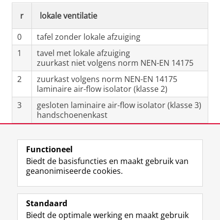
r
lokale ventilatie
0
tafel zonder lokale afzuiging
1
tavel met lokale afzuiging
zuurkast niet volgens norm NEN-EN 14175
2
zuurkast volgens norm NEN-EN 14175
laminaire air-flow isolator (klasse 2)
3
gesloten laminaire air-flow isolator (klasse 3)
handschoenenkast
Laatst gewijzigd:
11 december 2025 12:27
Functioneel
Biedt de basisfuncties en maakt gebruik van
geanonimiseerde cookies.
F
L
R
I
Y
Volg de RUG
a
i
S
n
o
Standaard
c
n
S
s
u
Biedt de optimale werking en maakt gebruik
e
k
-
t
T
Studiekiezers