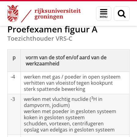
Skip
Skip
Stralingsbescherming
Menu
Zoek
to
to
en
Content
Navigation
zoeken
Proefexamen figuur A
Toezichthouder VRS-C
p
vorm van de stof en/of aard van de
werkzaamheid
-4
werken met gas / poeder in open systeem
verhitten van vloeistof tegen kookpunt
sterk spattende bewerking
3
-3
werken met vluchtig nuclide (
H in
dampvorm, jodium)
werken met poeder in gesloten systeem
koken in gesloten systeem
schudden, vortexen, centrifugeren
opslag van edelgas in gesloten systeem