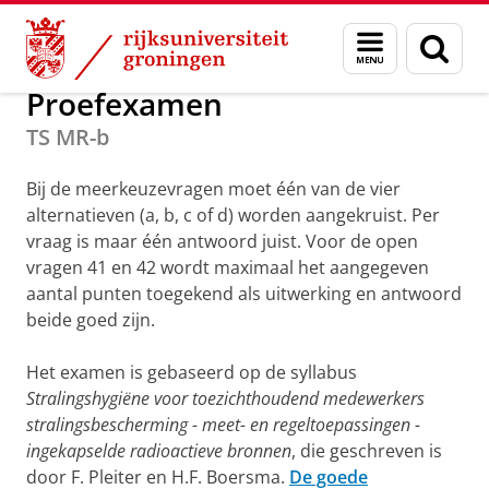
Skip
Skip
Onderwijs
Stralingsbescherming
Menu
Zoek
to
to
en
Content
Navigation
zoeken
Proefexamen
TS MR-b
Bij de meerkeuzevragen moet één van de vier
alternatieven (a, b, c of d) worden aangekruist. Per
vraag is maar één antwoord juist. Voor de open
vragen 41 en 42 wordt maximaal het aangegeven
aantal punten toegekend als uitwerking en antwoord
beide goed zijn.
Het examen is gebaseerd op de syllabus
Stralingshygiëne voor toezichthoudend medewerkers
stralingsbescherming - meet- en regeltoepassingen -
ingekapselde radioactieve bronnen
, die geschreven is
door F. Pleiter en H.F. Boersma.
De goede