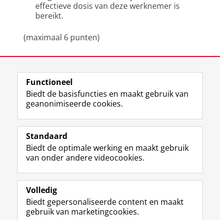
effectieve dosis van deze werknemer is
bereikt.
(maximaal 6 punten)
Laatst gewijzigd:
11 maart 2026 15:13
Functioneel
View this page in:
English
Biedt de basisfuncties en maakt gebruik van
geanonimiseerde cookies.
F
L
R
I
Y
Volg de RUG
a
i
S
n
o
Standaard
c
n
S
s
u
Biedt de optimale werking en maakt gebruik
e
k
-
t
T
Studiekiezers
van onder andere videocookies.
b
e
f
a
u
Maatschappij/bedrijven
o
d
e
g
b
o
I
e
r
e
Alumni
k
n
d
a
-
Volledig
p
-
R
m
k
Biedt gepersonaliseerde content en maakt
Over ons
a
p
i
-
a
gebruik van marketingcookies.
g
a
j
a
n