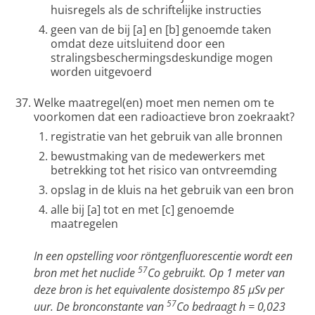
huisregels als de schriftelijke instructies
geen van de bij [a] en [b] genoemde taken
omdat deze uitsluitend door een
stralingsbeschermingsdeskundige mogen
worden uitgevoerd
Welke maatregel(en) moet men nemen om te
voorkomen dat een radioactieve bron zoekraakt?
registratie van het gebruik van alle bronnen
bewustmaking van de medewerkers met
betrekking tot het risico van ontvreemding
opslag in de kluis na het gebruik van een bron
alle bij [a] tot en met [c] genoemde
maatregelen
In een opstelling voor röntgenfluorescentie wordt een
57
bron met het nuclide
Co gebruikt. Op 1 meter van
deze bron is het equivalente dosistempo 85 μSv per
57
uur. De bronconstante van
Co bedraagt h = 0,023