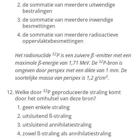
de sommatie van meerdere uitwendige
bestralingen
de sommatie van meerdere inwendige
besmettingen
de sommatie van meerdere radioactieve
oppervlaktebesmettingen
32
-
Het radionuclide
P is een zuivere ß
-emitter met een
32
maximale ß-energie van 1,71 MeV. De
P-bron is
omgeven door perspex met een dikte van 1 mm. De
3
soortelijke massa van perspex is 1,2 g/cm
.
32
Welke door
P geproduceerde straling komt
door het omhulsel van deze bron?
geen enkele straling
uitsluitend ß-straling
uitsluitend annihilatiestraling
zowel ß-straling als annihilatiestraling