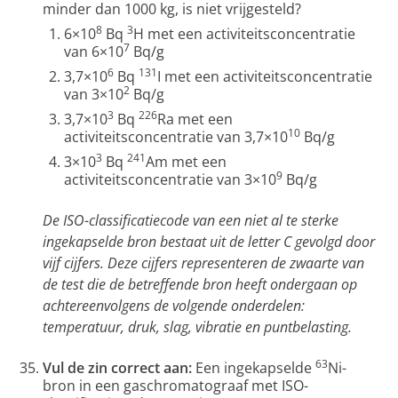
minder dan 1000 kg, is niet vrijgesteld?
8
3
6×10
Bq
H met een activiteitsconcentratie
7
van 6×10
Bq/g
6
131
3,7×10
Bq
I met een activiteitsconcentratie
2
van 3×10
Bq/g
3
226
3,7×10
Bq
Ra met een
10
activiteitsconcentratie van 3,7×10
Bq/g
3
241
3×10
Bq
Am met een
9
activiteitsconcentratie van 3×10
Bq/g
De ISO-classificatiecode van een niet al te sterke
ingekapselde bron bestaat uit de letter C gevolgd door
vijf cijfers. Deze cijfers representeren de zwaarte van
de test die de betreffende bron heeft ondergaan op
achtereenvolgens de volgende onderdelen:
temperatuur, druk, slag, vibratie en puntbelasting.
63
Vul de zin correct aan:
Een ingekapselde
Ni-
bron in een gaschromatograaf met ISO-