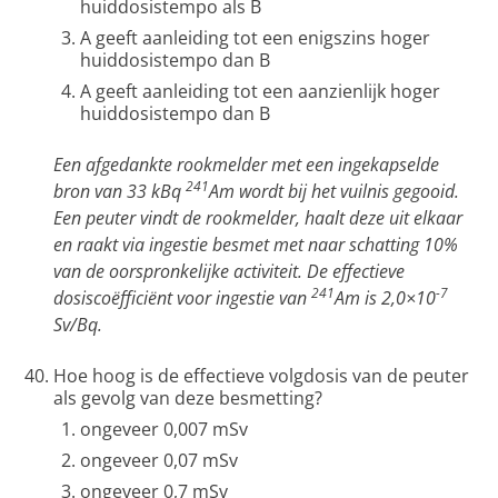
huiddosistempo als B
A geeft aanleiding tot een enigszins hoger
huiddosistempo dan B
A geeft aanleiding tot een aanzienlijk hoger
huiddosistempo dan B
Een afgedankte rookmelder met een ingekapselde
241
bron van 33 kBq
Am wordt bij het vuilnis gegooid.
Een peuter vindt de rookmelder, haalt deze uit elkaar
en raakt via ingestie besmet met naar schatting 10%
van de oorspronkelijke activiteit. De effectieve
241
-7
dosiscoëfficiënt voor ingestie van
Am is 2,0×10
Sv/Bq.
Hoe hoog is de effectieve volgdosis van de peuter
als gevolg van deze besmetting?
ongeveer 0,007 mSv
ongeveer 0,07 mSv
ongeveer 0,7 mSv