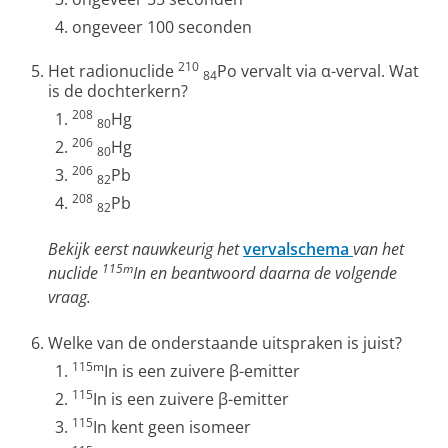
ongeveer 100 seconden
210
Het radionuclide
Po vervalt via α-verval. Wat
84
is de dochterkern?
208
Hg
80
206
Hg
80
206
Pb
82
208
Pb
82
Bekijk eerst nauwkeurig het
vervalschema
van het
115m
nuclide
In en beantwoord daarna de volgende
vraag.
Welke van de onderstaande uitspraken is juist?
115m
In is een zuivere β-emitter
115
In is een zuivere β-emitter
115
In kent geen isomeer