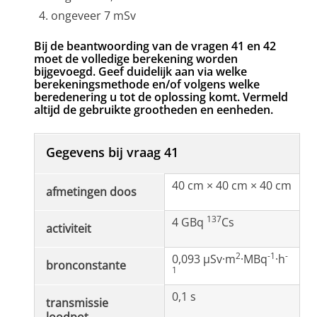
ongeveer 7 mSv
Bij de beantwoording van de vragen 41 en 42
moet de volledige berekening worden
bijgevoegd. Geef duidelijk aan via welke
berekeningsmethode en/of volgens welke
beredenering u tot de oplossing komt. Vermeld
altijd de gebruikte grootheden en eenheden.
Gegevens bij vraag 41
40 cm × 40 cm × 40 cm
afmetingen doos
137
4 GBq
Cs
activiteit
2
-1
-
0,093 μSv·m
·MBq
·h
bronconstante
1
0,1 s
transmissie