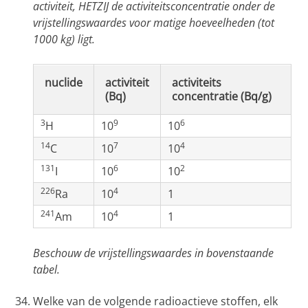
activiteit, HETZIJ de activiteitsconcentratie onder de
vrijstellingswaardes voor matige hoeveelheden (tot
1000 kg) ligt.
nuclide
activiteit
activiteits
(Bq)
concentratie (Bq/g)
3
9
6
H
10
10
14
7
4
C
10
10
131
6
2
I
10
10
226
4
Ra
10
1
241
4
Am
10
1
Beschouw de vrijstellingswaardes in bovenstaande
tabel.
Welke van de volgende radioactieve stoffen, elk