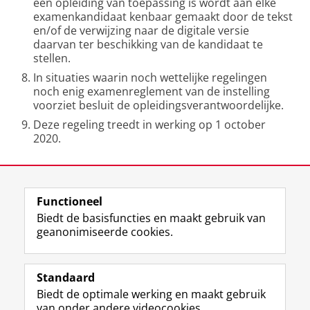
een opleiding van toepassing is wordt aan elke
examenkandidaat kenbaar gemaakt door de tekst
en/of de verwijzing naar de digitale versie
daarvan ter beschikking van de kandidaat te
stellen.
In situaties waarin noch wettelijke regelingen
noch enig examenreglement van de instelling
voorziet besluit de opleidingsverantwoordelijke.
Deze regeling treedt in werking op 1 october
2020.
Laatst gewijzigd:
11 november 2020 12:12
Functioneel
View this page in:
English
Biedt de basisfuncties en maakt gebruik van
geanonimiseerde cookies.
F
L
R
I
Y
Volg de RUG
a
i
S
n
o
Standaard
c
n
S
s
u
Biedt de optimale werking en maakt gebruik
e
k
-
t
T
Studiekiezers
van onder andere videocookies.