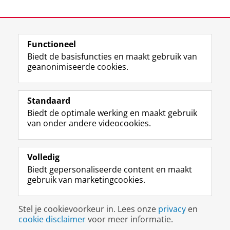
Laatst gewijzigd:
12 maart 2024 11:16
Functioneel
View this page in:
English
Biedt de basisfuncties en maakt gebruik van
geanonimiseerde cookies.
F
L
R
I
Y
Volg de RUG
a
i
S
n
o
Standaard
c
n
S
s
u
Biedt de optimale werking en maakt gebruik
e
k
-
t
T
Studiekiezers
van onder andere videocookies.
b
e
f
a
u
Maatschappij/bedrijven
o
d
e
g
b
o
I
e
r
e
Alumni
k
n
d
a
-
Volledig
p
-
R
m
k
Biedt gepersonaliseerde content en maakt
Over ons
a
p
i
-
a
gebruik van marketingcookies.
g
a
j
a
n
i
g
k
c
a
Disclaimer & Copyright
Privacy
Cookies
n
i
s
c
a
Stel je cookievoorkeur in. Lees onze
privacy
en
Inloggen
a
n
u
o
l
cookie disclaimer
voor meer informatie.
R
a
n
u
R