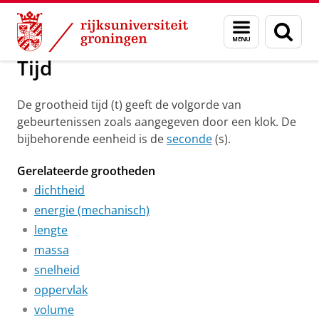
Skip
Skip
Groningen Academy for Radiation Protection
Menu
Zoek
to
to
en
Content
Navigation
zoeken
Tijd
De grootheid tijd (t) geeft de volgorde van
gebeurtenissen zoals aangegeven door een klok. De
bijbehorende eenheid is de
seconde
(s).
Gerelateerde grootheden
dichtheid
energie (mechanisch)
lengte
massa
snelheid
oppervlak
volume