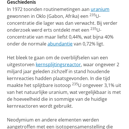
Geschiedenis
In 1972 toonden routinemetingen aan
uranium
235
gewonnen in Oklo (Gabon, Afrika) een
U-
concentratie die lager was dan verwacht. Bij verder
235
onderzoek werd erts ontdekt met een
U-
concentratie van maar liefst 0,44%, wat bijna 40%
onder de normale
abundantie
van 0,72% ligt.
Het bleek te gaan om de overblijfselen van een
uitgestorven
kernsplijtingsreactor
, waar ongeveer 2
miljard jaar geleden zichzelf in stand houdende
kernreacties hadden plaatsgevonden. In die tijd
235
maakte het splijtbare isotoop
U ongeveer 3,1% uit
van het natuurlijke uranium, wat vergelijkbaar is met
de hoeveelheid die in sommige van de huidige
kernreactoren wordt gebruikt.
Neodymium en andere elementen werden
aangetroffen met een isotopensamenstelling die