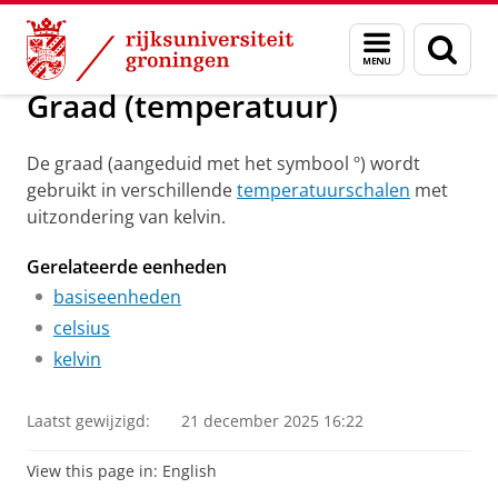
Skip
Skip
Groningen Academy for Radiation Protection
Menu
Zoek
to
to
en
Content
Navigation
zoeken
Graad (temperatuur)
De graad (aangeduid met het symbool º) wordt
gebruikt in verschillende
temperatuurschalen
met
uitzondering van kelvin.
Gerelateerde eenheden
basiseenheden
celsius
kelvin
Laatst gewijzigd:
21 december 2025 16:22
View this page in:
English