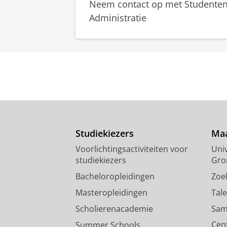
Neem contact op met Studenten
Administratie
Studiekiezers
Maa
Voorlichtingsactiviteiten voor
Univ
studiekiezers
Gro
Bacheloropleidingen
Zoe
Masteropleidingen
Tal
Scholierenacademie
Sam
Cen
Summer Schools