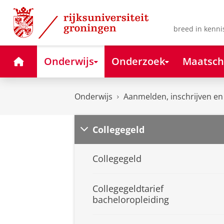
Skip
Skip
to
to
Content
Navigation
breed in kenni
Home
Onderwijs
Onderzoek
Maatsch
Onderwijs
Aanmelden, inschrijven en
Collegegeld
Collegegeld
Collegegeldtarief
bacheloropleiding