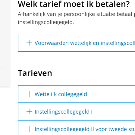
Welk tarief moet ik betalen?
Afhankelijk van je persoonlijke situatie betaal 
instellingscollegegeld.
Voorwaarden wettelijk en instellingscol
Collegegeldtarief
Voorwaarden
Tarieven
Wettelijk collegegeld
Je moet voldoen 
Nationaliteit
Wettelijk collegegeld
Je hebt één v
nationaliteiten
Instellingscollegegeld I
Nederlandse
Soort student
Studiejaar 2025-202
EU/EER-nati
Instellingscollegegeld II voor tweede s
Zwitserse n
Voltijd
€ 2.601,-