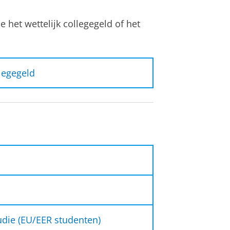
je het wettelijk collegegeld of het
legegeld
aan beide voorwaarden.
an de onderstaande
:
 nationaliteit;
6
Studiejaar 2026-2027
onaliteit;
tudie (EU/EER studenten)
ationaliteit;
€ 2.694,-