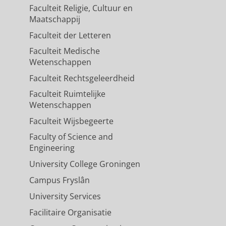
egeld II wordt bepaald door de
Faculteit Religie, Cultuur en
Maatschappij
e gekozen opleiding.
Faculteit der Letteren
Faculteit Medische
Wetenschappen
geldtarieven?
Faculteit Rechtsgeleerdheid
alt) één bachelor- en één
Faculteit Ruimtelijke
Wetenschappen
ionaliteit hebben van een land
eze studenten betalen voor hun
Faculteit Wijsbegeerte
Faculty of Science and
Engineering
iet onder de nationaliteitseis
University College Groningen
dssubsidie. Deze studenten
Campus Fryslân
 opleiding.
University Services
Facilitaire Organisatie
p hetgeen aan bekostiging voor