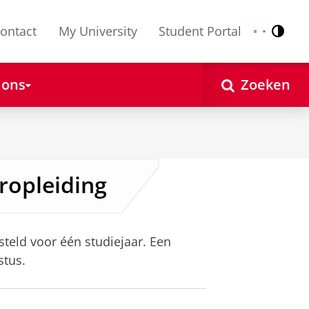
ontact
My University
Student Portal
Contr
Nederlands
English
 ons
Zoeken
ropleiding
steld voor één studiejaar. Een
stus.