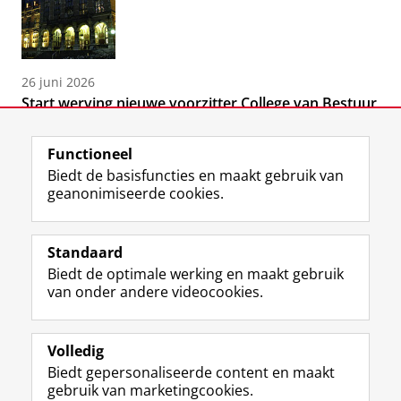
26 juni 2026
Start werving nieuwe voorzitter College van Bestuur
Functioneel
Biedt de basisfuncties en maakt gebruik van
geanonimiseerde cookies.
F
L
R
I
Y
Volg de RUG
a
i
S
n
o
Standaard
c
n
S
s
u
Biedt de optimale werking en maakt gebruik
e
k
-
t
T
Studiekiezers
van onder andere videocookies.
b
e
f
a
u
Maatschappij/bedrijven
o
d
e
g
b
o
I
e
r
e
Alumni
k
n
d
a
-
Volledig
p
-
R
m
k
Biedt gepersonaliseerde content en maakt
Over ons
a
p
i
-
a
gebruik van marketingcookies.