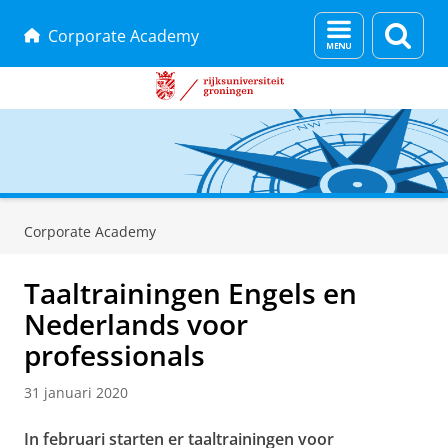
Menu
Zoek
Corporate Academy
en
zoeken
Skip
Skip
to
to
Corporate Academy
Content
Navigation
Taaltrainingen Engels en
Nederlands voor
professionals
31 januari 2020
In februari starten er taaltrainingen voor