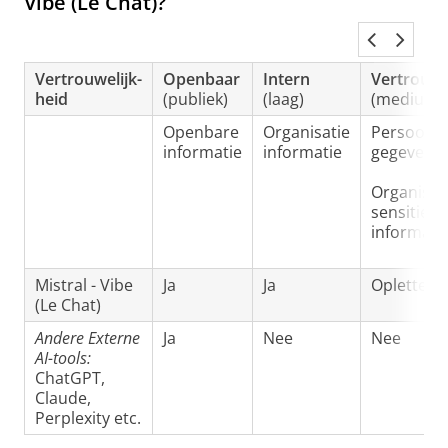
Vibe (Le Chat)?
Vertrouwelijk-
Openbaar
Intern
Vertrouwe
heid
(publiek)
(laag)
(medium)
Openbare
Organisatie
Persoons-
informatie
informatie
gegevens
Organisat
sensitieve
informati
Mistral - Vibe
Ja
Ja
Opletten
(Le Chat)
Andere Externe
Ja
Nee
Nee
AI-tools:
ChatGPT,
Claude,
Perplexity etc.