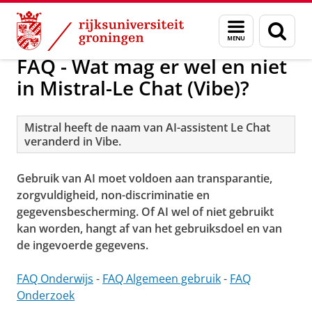
Skip
Skip
AI-oplossingen
Menu
Zoek
to
to
en
Content
Navigation
zoeken
FAQ - Wat mag er wel en niet
in Mistral-Le Chat (Vibe)?
Mistral heeft de naam van AI-assistent Le Chat
veranderd in Vibe.
Gebruik van AI moet voldoen aan transparantie,
zorgvuldigheid, non-discriminatie en
gegevensbescherming. Of AI wel of niet gebruikt
kan worden, hangt af van het gebruiksdoel en van
de ingevoerde gegevens.
FAQ Onderwijs
-
FAQ Algemeen gebruik
-
FAQ
Onderzoek