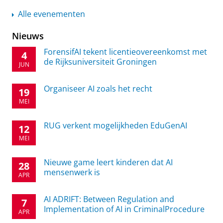
Alle evenementen
Nieuws
ForensifAI tekent licentieovereenkomst met
4
de Rijksuniversiteit Groningen
JUN
Organiseer AI zoals het recht
19
MEI
RUG verkent mogelijkheden EduGenAI
12
MEI
Nieuwe game leert kinderen dat AI
28
mensenwerk is
APR
AI ADRIFT: Between Regulation and
7
Implementation of AI in CriminalProcedure
APR