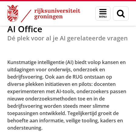
Skip
Skip
Centrum voor Informatie Technologie
AI Office
Menu
Zoek
to
to
en
Content
Navigation
zoeken
AI Office
Dé plek voor al je AI gerelateerde vragen
AI Office
Kunstmatige intelligentie (AI) biedt volop kansen en
uitdagingen voor onderwijs, onderzoek en
bedrijfsvoering. Ook aan de RUG ontstaan op
diverse plekken initiatieven en pilots: docenten
experimenteren met AI-tools, onderzoekers passen
nieuwe onderzoeksmethoden toe en in de
bedrijfsvoering worden steeds meer slimme
toepassingen ontwikkeld. Tegelijkertijd groeit de
behoefte aan informatie, veilige tooling, kaders en
ondersteuning.