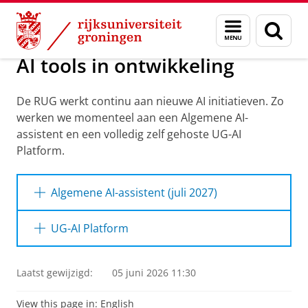
Skip
Skip
AI-oplossingen
Menu
Zoek
to
to
en
Content
Navigation
zoeken
AI tools in ontwikkeling
De RUG werkt continu aan nieuwe AI initiatieven. Zo
werken we momenteel aan een Algemene AI-
assistent en een volledig zelf gehoste UG-AI
Platform.
Algemene AI-assistent (juli 2027)
De RUG werkt aan de implementatie van een
UG-AI Platform
volledig zelf gehoste, lokale AI-assistent, zoals
ChatGPT of Mistral's Vibe (Le Chat). Deze
RUG AI-platform + standaard modellen
oplossing biedt een veilige en betrouwbare
Laatst gewijzigd:
05 juni 2026 11:30
manier om studenten en medewerkers te
De RUG werkt aan de implementatie van het
ondersteunen, met privacy en beveiliging als
View this page in:
UG-AI Platform, een volledig zelf gehoste,
English