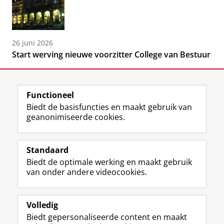
26 juni 2026
Start werving nieuwe voorzitter College van Bestuur
Functioneel
Biedt de basisfuncties en maakt gebruik van
geanonimiseerde cookies.
F
L
R
I
Y
Volg de RUG
a
i
S
n
o
Standaard
c
n
S
s
u
Biedt de optimale werking en maakt gebruik
e
k
-
t
T
Studiekiezers
van onder andere videocookies.
b
e
f
a
u
Maatschappij/bedrijven
o
d
e
g
b
o
I
e
r
e
Alumni
k
n
d
a
-
Volledig
p
-
R
m
k
Biedt gepersonaliseerde content en maakt
Over ons