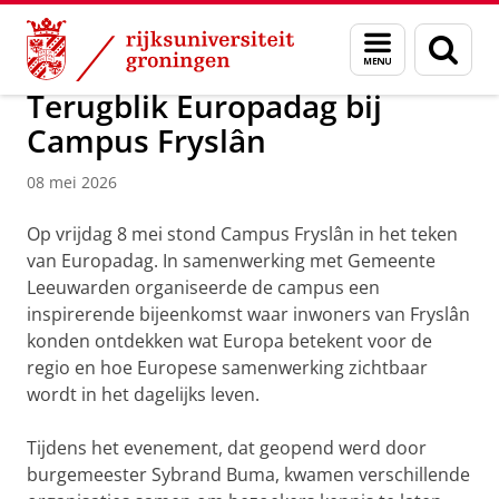
Skip
Skip
Over ons
Campus Fryslân
Menu
Zoek
to
to
en
Content
Navigation
zoeken
Terugblik Europadag bij
Campus Fryslân
08 mei 2026
Op vrijdag 8 mei stond Campus Fryslân in het teken
van Europadag. In samenwerking met Gemeente
Leeuwarden organiseerde de campus een
inspirerende bijeenkomst waar inwoners van Fryslân
konden ontdekken wat Europa betekent voor de
regio en hoe Europese samenwerking zichtbaar
wordt in het dagelijks leven.
Tijdens het evenement, dat geopend werd door
burgemeester Sybrand Buma, kwamen verschillende