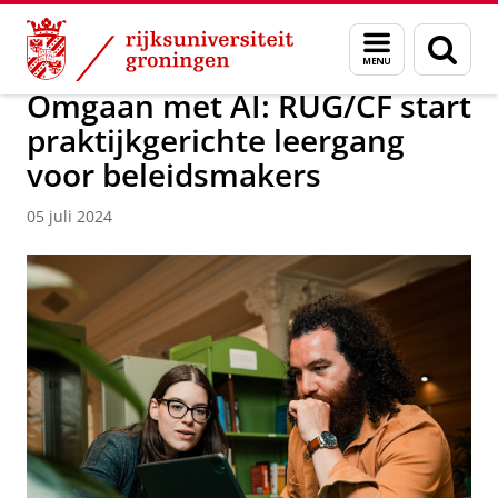
Skip
Skip
Over ons
Campus Fryslân
Menu
Zoek
to
to
en
Content
Navigation
zoeken
Omgaan met AI: RUG/CF start
praktijkgerichte leergang
voor beleidsmakers
05 juli 2024