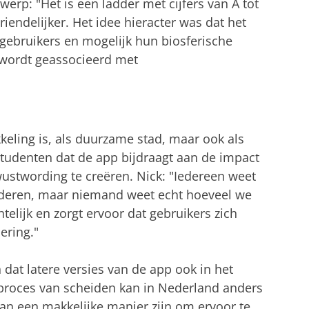
werp: "Het is een ladder met cijfers van A tot
iendelijker. Het idee hieracter was dat het
 gebruikers en mogelijk hun biosferische
 wordt geassocieerd met
eling is, als duurzame stad, maar ook als
tudenten dat de app bijdraagt aan de impact
ustwording te creëren. Nick: "Iedereen weet
nderen, maar niemand weet echt hoeveel we
telijk en zorgt ervoor dat gebruikers zich
ering."
dat latere versies van de app ook in het
t proces van scheiden kan in Nederland anders
kan een makkelijke manier zijn om ervoor te