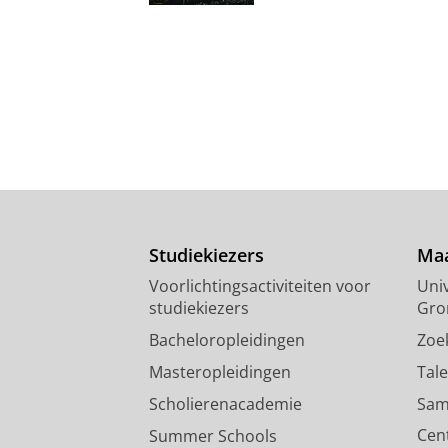
Studiekiezers
Maa
Voorlichtingsactiviteiten voor
Univ
studiekiezers
Gro
Bacheloropleidingen
Zoe
Masteropleidingen
Tal
Scholierenacademie
Sam
Cen
Summer Schools