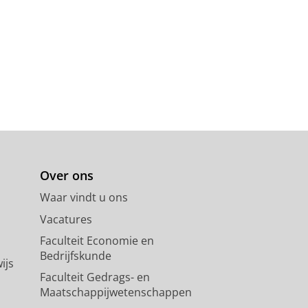
Over ons
Waar vindt u ons
Vacatures
Faculteit Economie en
Bedrijfskunde
ijs
Faculteit Gedrags- en
Maatschappijwetenschappen