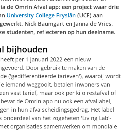
via de Omrin Afval app: een project waar drie
van
University College Fryslân
(UCF) aan
ewerkt. Nick Baumgart en Janna de Vries,
ze studenten, reflecteren op hun deelname.
al bijhouden
eeft per 1 januari 2022 een nieuw
ingevoerd. Door gebruik te maken van de
de ('gedifferentieerde tarieven'), waarbij wordt
ie iemand weggooit, betalen inwoners van
en vast tarief, maar ook per kilo restafval of
bevat de Omrin app nu ook een afvallabel,
jgen in hun afvalscheidingsgedrag. Het label
 onderdeel van het zogeheten 'Living Lab'-
n met organisaties samenwerken om mondiale