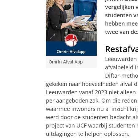
vergelijken 
studenten 
hebben meeg
twee van de
Restafv
Leeuwarden h
Omrin Afval App
afvalbeleid 
Diftar-metho
gekeken naar hoeveelheden afval d
Leeuwarden vanaf 2023 niet alleen e
per aangeboden zak. Om die reden 
waarmee inwoners nu al inzicht kri
werd door de studenten bedacht als
project van UCF waarbij studente
uitdagingen te helpen oplossen.