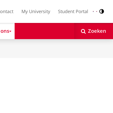
ontact
My University
Student Portal
Contr
Nederlands
English
 ons
Zoeken