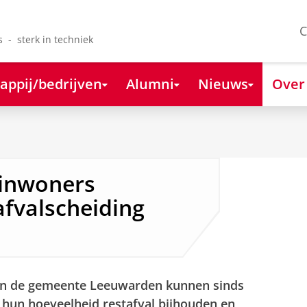
C
s - sterk in techniek
appij/bedrijven
Alumni
Nieuws
Over
 inwoners
fvalscheiding
n de gemeente Leeuwarden kunnen sinds
 hun hoeveelheid restafval bijhouden en