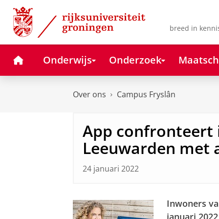
Skip
Skip
to
to
Content
Navigation
breed in kenni
Home
Onderwijs
Onderzoek
Maatsch
Over ons
Campus Fryslân
App confronteert
Leeuwarden met a
24 januari 2022
Inwoners va
januari 2022