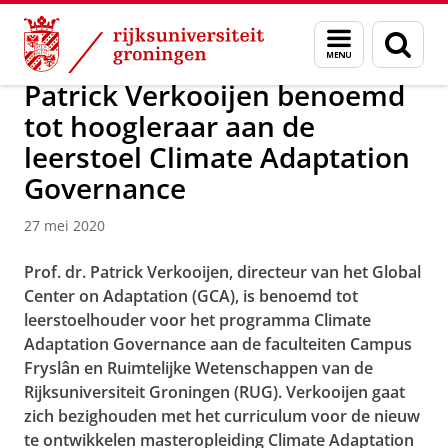
Skip
Skip
Over ons
Campus Fryslân
Menu
Zoek
to
to
en
Content
Navigation
zoeken
Patrick Verkooijen benoemd
tot hoogleraar aan de
leerstoel Climate Adaptation
Governance
27 mei 2020
Prof. dr. Patrick Verkooijen, directeur van het Global
Center on Adaptation (GCA), is benoemd tot
leerstoelhouder voor het programma Climate
Adaptation Governance aan de faculteiten Campus
Fryslân en Ruimtelijke Wetenschappen van de
Rijksuniversiteit Groningen (RUG). Verkooijen gaat
zich bezighouden met het curriculum voor de nieuw
te ontwikkelen masteropleiding Climate Adaptation