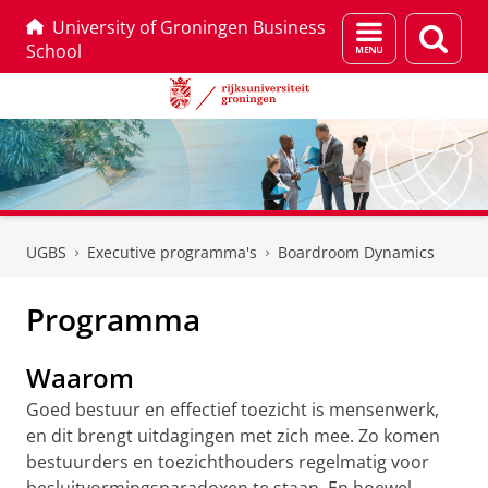
University of Groningen Business
Menu
Zoek
School
en
zoeken
Skip
Skip
to
to
UGBS
Executive programma's
Boardroom Dynamics
Content
Navigation
Programma
Waarom
Goed bestuur en effectief toezicht is mensenwerk,
en dit brengt uitdagingen met zich mee. Zo komen
bestuurders en toezichthouders regelmatig voor