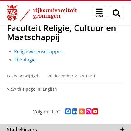
Skip
Skip
Onderwijs
Bacheloropleidingen per faculteit
Menu
Zoek
to
to
en
Content
Navigation
zoeken
Faculteit Religie, Cultuur en
Maatschappij
Religiewetenschappen
Theologie
Laatst gewijzigd:
20 december 2024 15:51
View this page in:
English
F
L
R
I
Y
Volg de RUG
a
i
S
n
o
c
n
S
s
u
e
k
-
t
T
Studiekiezers