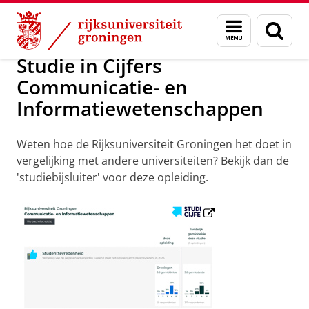
Skip
Skip
Communicatie- en Informatiewetenschappen
Menu
Zoek
to
to
en
Content
Navigation
zoeken
Studie in Cijfers
Communicatie- en
Informatiewetenschappen
Weten hoe de Rijksuniversiteit Groningen het doet in
vergelijking met andere universiteiten? Bekijk dan de
'studiebijsluiter' voor deze opleiding.