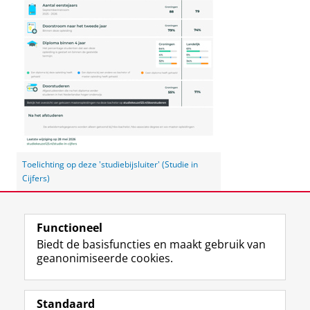
Toelichting op deze 'studiebijsluiter' (Studie in
Cijfers)
Laatst gewijzigd:
03 juni 2026 12:29
Functioneel
Biedt de basisfuncties en maakt gebruik van
geanonimiseerde cookies.
F
L
R
I
Y
Volg de RUG
a
i
S
n
o
Standaard
c
n
S
s
u