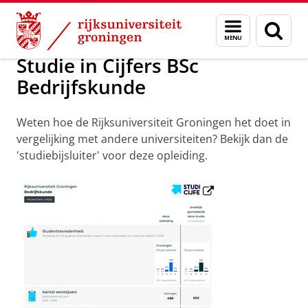
Skip
Skip
Onderwijs
Bedrijfskunde
Menu
Zoek
to
to
en
Content
Navigation
zoeken
Studie in Cijfers BSc
Bedrijfskunde
Weten hoe de Rijksuniversiteit Groningen het doet in
vergelijking met andere universiteiten? Bekijk dan de
'studiebijsluiter' voor deze opleiding.