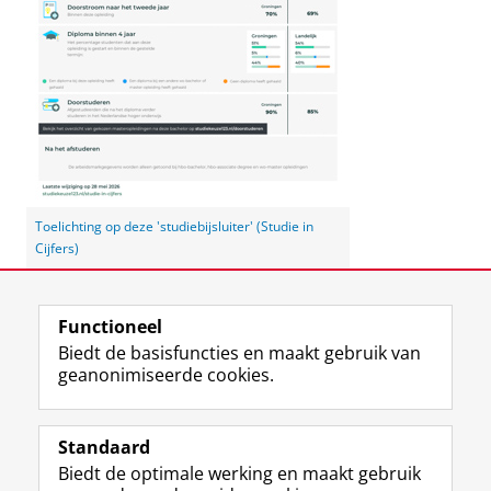
Toelichting op deze 'studiebijsluiter' (Studie in
Cijfers)
Laatst gewijzigd:
03 juni 2026 12:26
Functioneel
Biedt de basisfuncties en maakt gebruik van
geanonimiseerde cookies.
F
L
R
I
Y
Volg de RUG
a
i
S
n
o
Standaard
c
n
S
s
u
Biedt de optimale werking en maakt gebruik
e
k
-
t
T
Studiekiezers