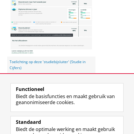
Toelichting op deze 'studiebijsluiter' (Studie in
Cijfers)
Laatst gewijzigd:
23 juni 2026 11:08
Functioneel
Biedt de basisfuncties en maakt gebruik van
geanonimiseerde cookies.
F
L
R
I
Y
Volg de RUG
a
i
S
n
o
Standaard
c
n
S
s
u
Biedt de optimale werking en maakt gebruik
e
k
-
t
T
Studiekiezers