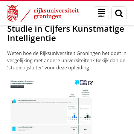
Skip
Skip
Onderwijs
Kunstmatige Intelligentie
Menu
Zoek
to
to
en
Content
Navigation
zoeken
Studie in Cijfers Kunstmatige
Intelligentie
Weten hoe de Rijksuniversiteit Groningen het doet in
vergelijking met andere universiteiten? Bekijk dan de
'studiebijsluiter' voor deze opleiding.