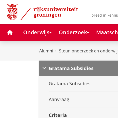
Skip
Skip
to
to
Content
Navigation
breed in kenni
Home
Onderwijs
Onderzoek
Maatsch
Alumni
Steun onderzoek en onderwij
Gratama Subsidies
Gratama Subsidies
Aanvraag
Criteria