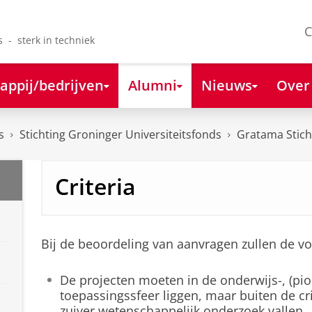
C
s - sterk in techniek
appij/bedrijven
Alumni
Nieuws
Over
s
Stichting Groninger Universiteitsfonds
Gratama Stich
Criteria
Bij de beoordeling van aanvragen zullen de v
De projecten moeten in de onderwijs-, (pio
toepassingssfeer liggen, maar buiten de cr
zuiver wetenschappelijk onderzoek vallen.