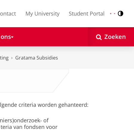
ontact
My University
Student Portal
Contr
Nederlands
English
 ons
Zoeken
ting
Gratama Subsidies
olgende criteria worden gehanteerd:
niers)onderzoek- of
iteria van fondsen voor