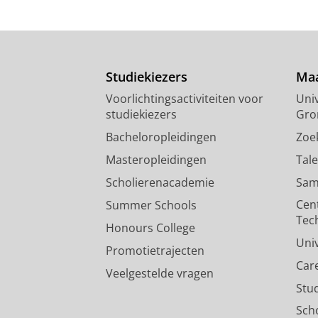
Studiekiezers
Maa
Voorlichtingsactiviteiten voor
Univ
studiekiezers
Gro
Bacheloropleidingen
Zoe
Masteropleidingen
Tal
Scholierenacademie
Sam
Cen
Summer Schools
Tec
Honours College
Uni
Promotietrajecten
Car
Veelgestelde vragen
Stu
Sch