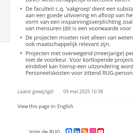
De faculteit c.q. ‘vakgroep’ dient een subst
aan een goede uitvoering en afloop van het
vorm van een inspanningsverplichting zoal
van mensuren (dit is een voorwaarde voor
De projecten moeten niet alleen van weten
ook maatschappelijk relevant zijn.
Projecten met overwegend (meerjarige) p
niet de voorkeur. Voor kortlopende projec
einddoel kan hierop een uitzondering wor
Personeelskosten voor zittend RUG-person
Laatst gewijzigd:
09 mei 2025 10:38
View this page in:
English
F
L
R
I
Y
Volg de RUG