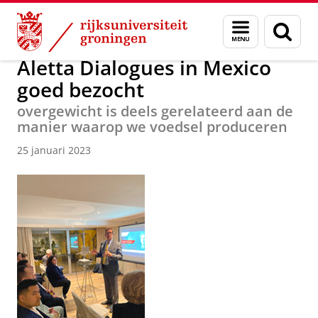
Skip
Skip
Alumni
Nieuws
Menu
Zoek
to
to
en
Content
Navigation
zoeken
Aletta Dialogues in Mexico
goed bezocht
overgewicht is deels gerelateerd aan de
manier waarop we voedsel produceren
25 januari 2023