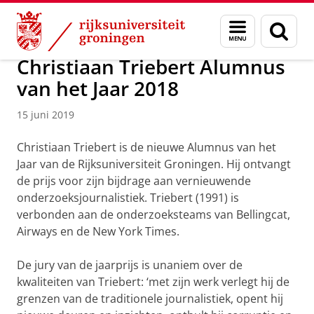
Skip
Skip
Alumni
Nieuws
Menu
Zoek
to
to
en
Content
Navigation
zoeken
Christiaan Triebert Alumnus
van het Jaar 2018
15 juni 2019
Christiaan Triebert is de nieuwe Alumnus van het
Jaar van de Rijksuniversiteit Groningen. Hij ontvangt
de prijs voor zijn bijdrage aan vernieuwende
onderzoeksjournalistiek. Triebert (1991) is
verbonden aan de onderzoeksteams van Bellingcat,
Airways en de New York Times.
De jury van de jaarprijs is unaniem over de
kwaliteiten van Triebert: ‘met zijn werk verlegt hij de
grenzen van de traditionele journalistiek, opent hij