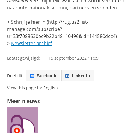
Newsletter
verschijnt elk kwartaal en wordt verstuurd
naar internationale alumni, partners en vrienden.
>
Schrijf je hier in (http://rug.us2.list-
manage.com/subscribe?
u=33f7088630ec9b22b48110496&id=144580dcc4
)
>
Newsletter archief
Laatst gewijzigd:
15 september 2022 11:09
Deel dit
Facebook
LinkedIn
View this page in:
English
Meer nieuws