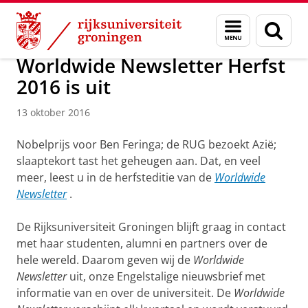
Skip
Skip
Alumni
Nieuws
Menu
Zoek
to
to
en
Content
Navigation
zoeken
Worldwide Newsletter Herfst
2016 is uit
13 oktober 2016
Nobelprijs voor Ben Feringa; de RUG bezoekt Azië;
slaaptekort tast het geheugen aan. Dat, en veel
meer, leest u in de herfsteditie van de
Worldwide
Newsletter
.
De Rijksuniversiteit Groningen blijft graag in contact
met haar studenten, alumni en partners over de
hele wereld. Daarom geven wij de
Worldwide
Newsletter
uit, onze Engelstalige nieuwsbrief met
informatie van en over de universiteit. De
Worldwide