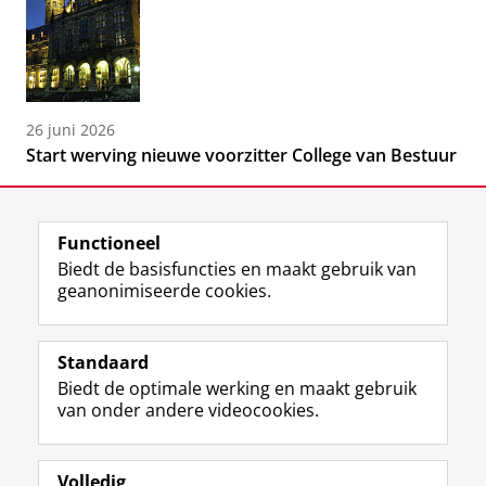
26 juni 2026
Start werving nieuwe voorzitter College van Bestuur
Functioneel
Biedt de basisfuncties en maakt gebruik van
geanonimiseerde cookies.
F
L
R
I
Y
Volg de RUG
a
i
S
n
o
Standaard
c
n
S
s
u
Biedt de optimale werking en maakt gebruik
e
k
-
t
T
Studiekiezers
van onder andere videocookies.
b
e
f
a
u
Maatschappij/bedrijven
o
d
e
g
b
o
I
e
r
e
Alumni
k
n
d
a
-
Volledig