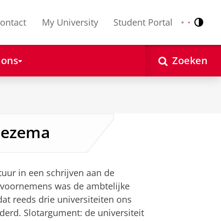
ontact
My University
Student Portal
Contr
Nederlands
English
 ons
Zoeken
 Bezema
tuur in een schrijven aan de
t voornemens was de ambtelijke
at reeds drie universiteiten ons
erd. Slotargument: de universiteit