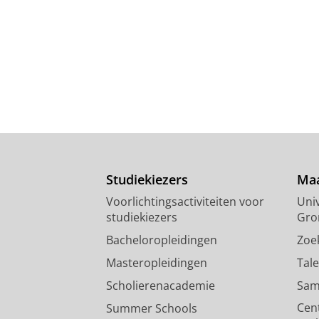
Studiekiezers
Maa
Voorlichtingsactiviteiten voor
Univ
studiekiezers
Gro
Bacheloropleidingen
Zoe
Masteropleidingen
Tal
Scholierenacademie
Sam
Cen
Summer Schools