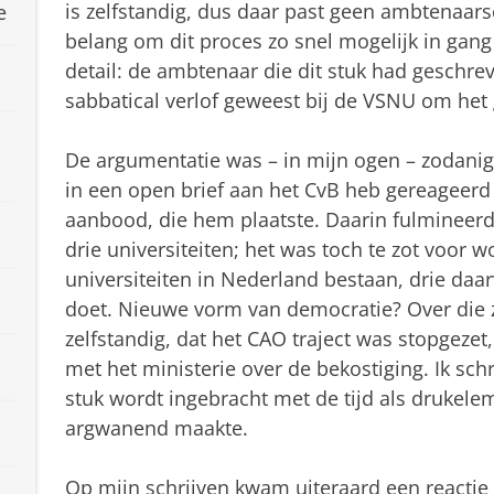
is zelfstandig, dus daar past geen ambtenaars
e
belang om dit proces zo snel mogelijk in gang t
detail: de ambtenaar die dit stuk had geschre
sabbatical verlof geweest bij de VSNU om het 
De argumentatie was – in mijn ogen – zodanig 
in een open brief aan het CvB heb gereageerd 
aanbood, die hem plaatste. Daarin fulmineerd
drie universiteiten; het was toch te zot voor 
universiteiten in Nederland bestaan, drie daa
doet. Nieuwe vorm van democratie? Over die z
zelfstandig, dat het CAO traject was stopgeze
met het ministerie over de bekostiging. Ik sch
stuk wordt ingebracht met de tijd als drukele
argwanend maakte.
Op mijn schrijven kwam uiteraard een reactie