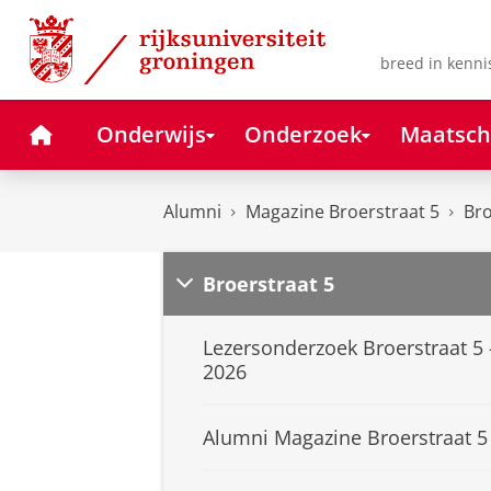
Skip
Skip
to
to
Content
Navigation
breed in kenni
Home
Onderwijs
Onderzoek
Maatsch
Alumni
Magazine Broerstraat 5
Bro
Broerstraat 5
Lezersonderzoek Broerstraat 5 
2026
Alumni Magazine Broerstraat 5