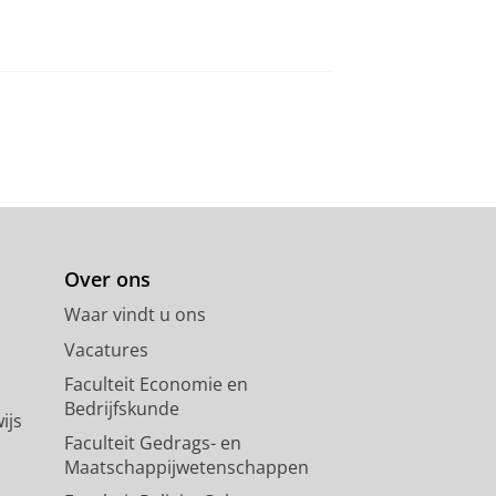
Over ons
Waar vindt u ons
Vacatures
Faculteit Economie en
Bedrijfskunde
ijs
Faculteit Gedrags- en
Maatschappijwetenschappen