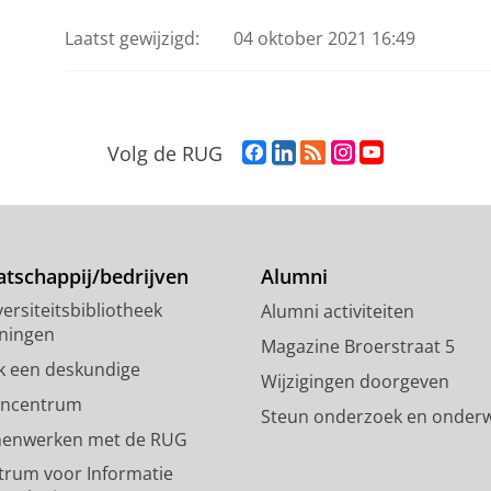
Laatst gewijzigd:
04 oktober 2021 16:49
F
L
R
I
Y
Volg de RUG
a
i
S
n
o
c
n
S
s
u
e
k
-
t
T
b
e
f
a
u
o
d
e
g
b
tschappij/bedrijven
Alumni
o
I
e
r
e
ersiteitsbibliotheek
Alumni activiteiten
k
n
d
a
-
ningen
p
-
R
m
k
Magazine Broerstraat 5
a
p
i
-
a
k een deskundige
Wijzigingen doorgeven
g
a
j
a
n
encentrum
Steun onderzoek en onderw
i
g
k
c
a
enwerken met de RUG
n
i
s
c
a
a
n
u
o
l
trum voor Informatie
R
a
n
u
R