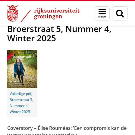
Skip
Skip
Alumni
Magazine Broerstraat 5
Broerstraat 5
Menu
Zoek
to
to
en
Content
Navigation
zoeken
Broerstraat 5, Nummer 4,
Winter 2025
Volledige pdf,
Broerstraat 5,
Nummer 4,
Winter 2025
Coverstory – Élise Rouméas: 'Een compromis kan de