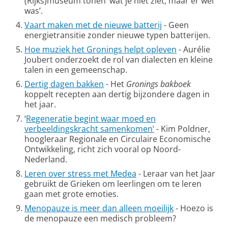
(Rijks)museum tonen ‘wat je niet ziet, maar er wel
was’.
Vaart maken met de nieuwe batterij
- Geen
energietransitie zonder nieuwe typen batterijen.
Hoe muziek het Gronings helpt opleven
- Aurélie
Joubert onderzoekt de rol van dialecten en kleine
talen in een gemeenschap.
Dertig dagen bakken
- Het
Gronings bakboek
koppelt recepten aan dertig bijzondere dagen in
het jaar.
‘
Regeneratie begint waar moed en
verbeeldingskracht samenkomen’
- Kim Poldner,
hoogleraar Regionale en Circulaire Economische
Ontwikkeling, richt zich vooral op Noord-
Nederland.
Leren over stress met Medea
- Leraar van het Jaar
gebruikt de Grieken om leerlingen om te leren
gaan met grote emoties.
Menopauze is meer dan alleen moeilijk
- Hoezo is
de menopauze een medisch probleem?