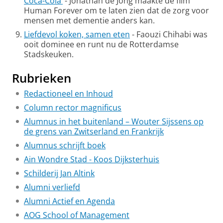
Coca-Cola’
- Jonathan de Jong maakte de film
Human Forever om te laten zien dat de zorg voor
mensen met dementie anders kan.
Liefdevol koken, samen eten
- Faouzi Chihabi was
ooit dominee en runt nu de Rotterdamse
Stadskeuken.
Rubrieken
Redactioneel en Inhoud
Column rector magnificus
Alumnus in het buitenland – Wouter Sijssens op
de grens van Zwitserland en Frankrijk
Alumnus schrijft boek
Ain Wondre Stad - Koos Dijksterhuis
Schilderij Jan Altink
Alumni verliefd
Alumni Actief en Agenda
AOG School of Management