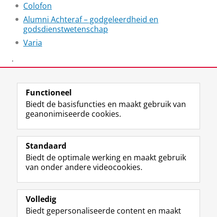
Colofon
Alumni Achteraf – godgeleerdheid en
godsdienstwetenschap
Varia
·
Laatst gewijzigd:
24 juni 2025 13:56
Functioneel
Biedt de basisfuncties en maakt gebruik van
geanonimiseerde cookies.
F
L
R
I
Y
Volg de RUG
a
i
S
n
o
Standaard
c
n
S
s
u
Biedt de optimale werking en maakt gebruik
e
k
-
t
T
Studiekiezers
van onder andere videocookies.
b
e
f
a
u
Maatschappij/bedrijven
o
d
e
g
b
o
I
e
r
e
Alumni
k
n
d
a
-
Volledig
p
-
R
m
k
Biedt gepersonaliseerde content en maakt
Over ons