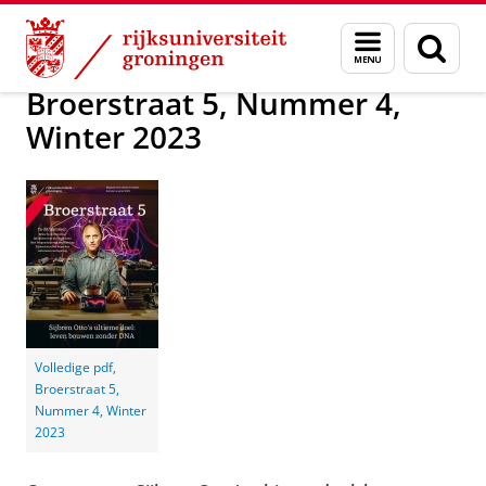
Skip
Skip
Alumni
Magazine Broerstraat 5
Broerstraat 5
Menu
Zoek
to
to
en
Content
Navigation
zoeken
Broerstraat 5, Nummer 4,
Winter 2023
Volledige pdf,
Broerstraat 5,
Nummer 4, Winter
2023