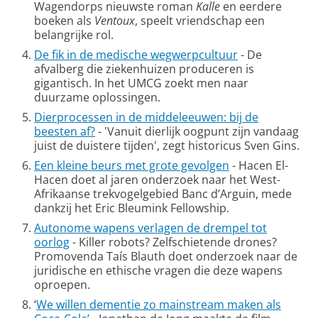
Wagendorps nieuwste roman
Kalle
en eerdere
boeken als
Ventoux
, speelt vriendschap een
belangrijke rol.
De fik in de medische wegwerpcultuur
- De
afvalberg die ziekenhuizen produceren is
gigantisch. In het UMCG zoekt men naar
duurzame oplossingen.
Dierprocessen in de middeleeuwen: bij de
beesten af?
- 'Vanuit dierlijk oogpunt zijn vandaag
juist de duistere tijden', zegt historicus Sven Gins.
Een kleine beurs met grote gevolgen
- Hacen El-
Hacen doet al jaren onderzoek naar het West-
Afrikaanse trekvogelgebied Banc d’Arguin, mede
dankzij het Eric Bleumink Fellowship.
Autonome wapens verlagen de drempel tot
oorlog
- Killer robots? Zelfschietende drones?
Promovenda Taís Blauth doet onderzoek naar de
juridische en ethische vragen die deze wapens
oproepen.
‘
We willen dementie zo mainstream maken als