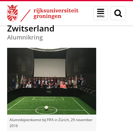
Skip
Skip
Alumni
Voor alumni
Alumninetwerken
Europa
Menu
Zoek
to
to
en
Content
Navigation
zoeken
Zwitserland
Alumnikring
Alumnibijeenkomst bij FIFA in Zürich, 29 november
2016