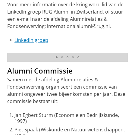
Voor meer informatie over de kring word lid van de
LinkedIn groep RUG Alumni in Zwitserland, of stuur
een e-mail naar de afdeling Alumnirelaties &
Fondsenwerving: internationalalumni@rug.nl.
LinkedIn groep
Alumni evenement bij the Palace of Nations, UN,
Geneve 15 maart 2018
Alumni Commissie
Samen met de afdeling Alumnirelaties &
Fondsenwerving organiseert een commissie van
alumni ongeveer twee bijeenkomsten per jaar. Deze
commissie bestaat uit:
Jan Egbert Sturm (Economie en Bedrijfskunde,
1997)
Piet Spaak (Wiskunde en Natuurwetenschappen,