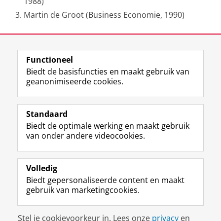
1988)
Martin de Groot (Business Economie, 1990)
Laatst gewijzigd:
11 juli 2019 13:37
Functioneel
View this page in:
English
Biedt de basisfuncties en maakt gebruik van
geanonimiseerde cookies.
F
L
R
I
Y
Volg de RUG
a
i
S
n
o
Standaard
c
n
S
s
u
Biedt de optimale werking en maakt gebruik
e
k
-
t
T
Studiekiezers
van onder andere videocookies.
b
e
f
a
u
Maatschappij/bedrijven
o
d
e
g
b
o
I
e
r
e
Alumni
k
n
d
a
-
Volledig
p
-
R
m
k
Biedt gepersonaliseerde content en maakt
Over ons
a
p
i
-
a
gebruik van marketingcookies.
g
a
j
a
n
i
g
k
c
a
Disclaimer & Copyright
Privacy
Cookies
n
i
s
c
a
Stel je cookievoorkeur in. Lees onze
privacy
en