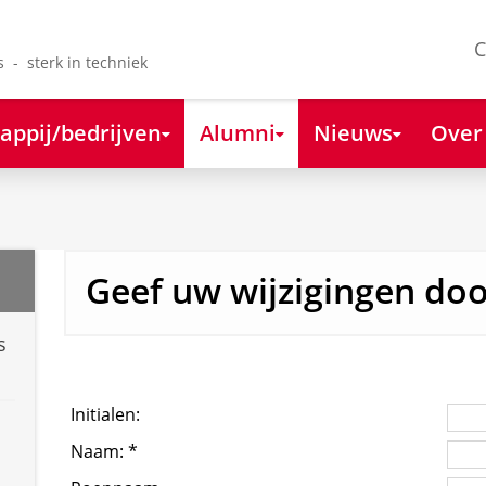
C
s - sterk in techniek
appij/bedrijven
Alumni
Nieuws
Over
Geef uw wijzigingen do
s