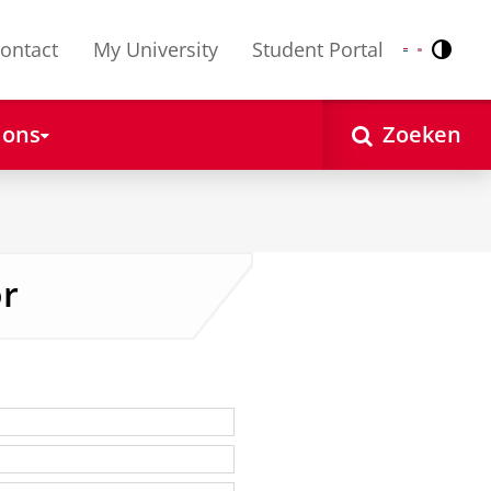
ontact
My University
Student Portal
Contr
Nederlands
English
 ons
Zoeken
or