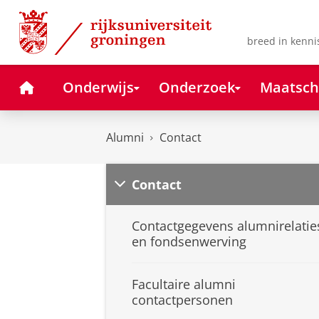
Skip
Skip
to
to
Content
Navigation
breed in kenni
Home
Onderwijs
Onderzoek
Maatsch
Alumni
Contact
Contact
Contactgegevens alumnirelatie
en fondsenwerving
Facultaire alumni
contactpersonen