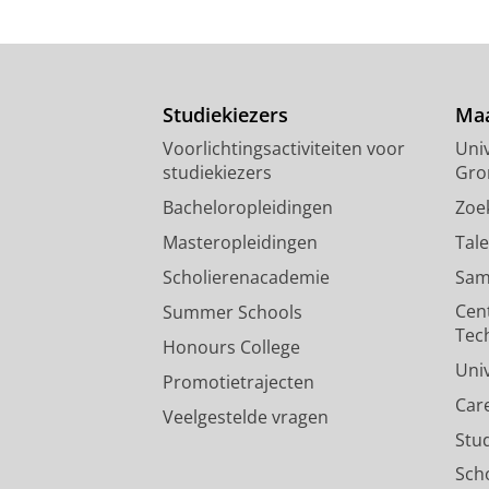
Studiekiezers
Maa
Voorlichtingsactiviteiten voor
Univ
studiekiezers
Gro
Bacheloropleidingen
Zoe
Masteropleidingen
Tal
Scholierenacademie
Sam
Cen
Summer Schools
Tec
Honours College
Uni
Promotietrajecten
Car
Veelgestelde vragen
Stu
Sch