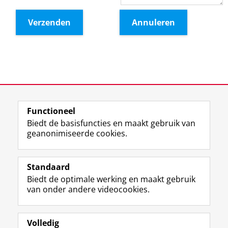
Functioneel
Biedt de basisfuncties en maakt gebruik van
geanonimiseerde cookies.
F
L
R
I
Y
Volg de RUG
a
i
S
n
o
Standaard
c
n
S
s
u
Biedt de optimale werking en maakt gebruik
e
k
-
t
T
Studiekiezers
van onder andere videocookies.
b
e
f
a
u
Maatschappij/bedrijven
o
d
e
g
b
o
I
e
r
e
Alumni
k
n
d
a
-
Volledig