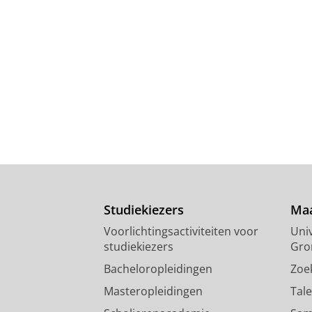
Studiekiezers
Maa
Voorlichtingsactiviteiten voor
Univ
studiekiezers
Gro
Bacheloropleidingen
Zoe
Masteropleidingen
Tal