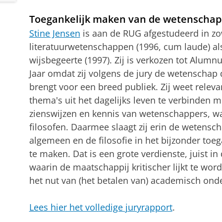
Toegankelijk maken van de wetenschap
Stine Jensen
is aan de RUG afgestudeerd in zo
literatuurwetenschappen (1996, cum laude) al
wijsbegeerte (1997). Zij is verkozen tot Alumn
Jaar omdat zij volgens de jury de wetenschap d
brengt voor een breed publiek. Zij weet releva
thema's uit het dagelijks leven te verbinden m
zienswijzen en kennis van wetenschappers, w
filosofen. Daarmee slaagt zij erin de wetensch
algemeen en de filosofie in het bijzonder toeg
te maken. Dat is een grote verdienste, juist in 
waarin de maatschappij kritischer lijkt te wor
het nut van (het betalen van) academisch ond
Lees hier het volledige juryrapport
.