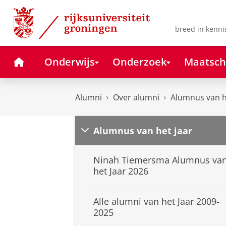
Skip
Skip
to
to
Content
Navigation
breed in kenni
Home
Onderwijs
Onderzoek
Maatsch
Alumni
Over alumni
Alumnus van h
Alumnus van het jaar
Ninah Tiemersma Alumnus va
het Jaar 2026
Alle alumni van het Jaar 2009-
2025