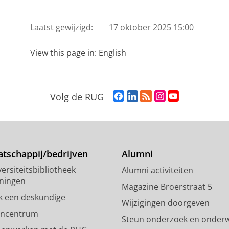
Laatst gewijzigd:
17 oktober 2025 15:00
View this page in:
English
F
L
R
I
Y
Volg de RUG
a
i
S
n
o
c
n
S
s
u
e
k
-
t
T
b
e
f
a
u
o
d
e
g
b
tschappij/bedrijven
Alumni
o
I
e
r
e
ersiteitsbibliotheek
Alumni activiteiten
k
n
d
a
-
ningen
p
-
R
m
k
Magazine Broerstraat 5
a
p
i
-
a
k een deskundige
Wijzigingen doorgeven
g
a
j
a
n
encentrum
Steun onderzoek en onderw
i
g
k
c
a