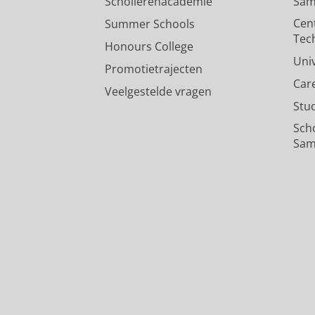
Scholierenacademie
Sam
Cen
Summer Schools
Tec
Honours College
Uni
Promotietrajecten
Car
Veelgestelde vragen
Stu
Sch
Sam