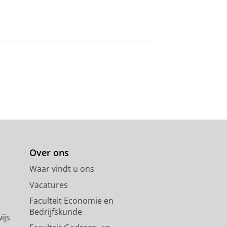
Over ons
Waar vindt u ons
Vacatures
Faculteit Economie en
Bedrijfskunde
ijs