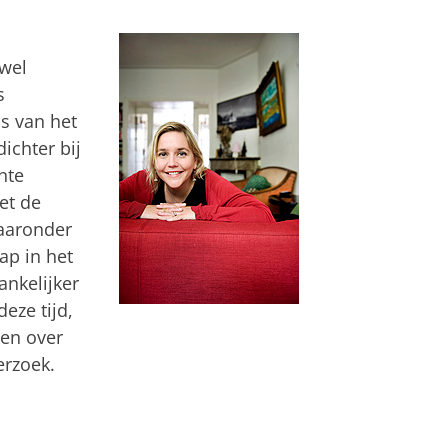
wel
s
us van het
ichter bij
nte
et de
aaronder
ap in het
ankelijker
deze tijd,
den over
erzoek.