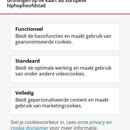
Groningen op de kaart als Europese
hiphophoofdstad
Functioneel
Biedt de basisfuncties en maakt gebruik van
geanonimiseerde cookies.
F
L
R
I
Y
Volg de RUG
a
i
S
n
o
Standaard
c
n
S
s
u
Biedt de optimale werking en maakt gebruik
e
k
-
t
T
Studiekiezers
van onder andere videocookies.
b
e
f
a
u
Maatschappij/bedrijven
o
d
e
g
b
o
I
e
r
e
Alumni
k
n
d
a
-
Volledig
p
-
R
m
k
Biedt gepersonaliseerde content en maakt
Over ons
a
p
i
-
a
gebruik van marketingcookies.
g
a
j
a
n
i
g
k
c
a
Disclaimer & Copyright
Privacy
Cookies
n
i
s
c
a
Stel je cookievoorkeur in. Lees onze
privacy
en
Inloggen
a
n
u
o
l
cookie disclaimer
voor meer informatie.