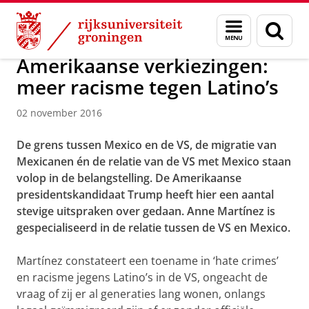
Skip
Skip
Over ons
Menu
Zoek
to
to
en
Content
Navigation
zoeken
Amerikaanse verkiezingen:
meer racisme tegen Latino’s
02 november 2016
De grens tussen Mexico en de VS, de migratie van
Mexicanen én de relatie van de VS met Mexico staan
volop in de belangstelling. De Amerikaanse
presidentskandidaat Trump heeft hier een aantal
stevige uitspraken over gedaan. Anne Martínez is
gespecialiseerd in de relatie tussen de VS en Mexico.
Martínez constateert een toename in ‘hate crimes’
en racisme jegens Latino’s in de VS, ongeacht de
vraag of zij er al generaties lang wonen, onlangs