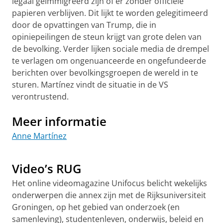
legaal geïmmigreerd zijn of er zonder officiële
papieren verblijven. Dit lijkt te worden gelegitimeerd
door de opvattingen van Trump, die in
opiniepeilingen de steun krijgt van grote delen van
de bevolking. Verder lijken sociale media de drempel
te verlagen om ongenuanceerde en ongefundeerde
berichten over bevolkingsgroepen de wereld in te
sturen. Martínez vindt de situatie in de VS
verontrustend.
Meer informatie
Anne Martínez
Amerikaanse verkiezingen: toemane racisme tegen
latino's
Pas uw cookie instellingen aan
om deze
video te zien
Video’s RUG
Het online videomagazine Unifocus belicht wekelijks
onderwerpen die annex zijn met de Rijksuniversiteit
Groningen, op het gebied van onderzoek (en
samenleving), studentenleven, onderwijs, beleid en