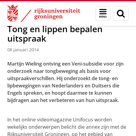
Skip
Skip
Over ons
Menu
Zoek
to
to
en
Content
Navigation
zoeken
Tong en lippen bepalen
uitspraak
08 januari 2014
Martijn Wieling ontving een Veni-subsidie voor zijn
onderzoek naar tongbeweging als basis voor
uitspraakverschillen. Hij onderzoekt de tong- en
lipbewegingen van Nederlanders en Duitsers die
Engels spreken, en hoopt daarmee te kunnen
bijdragen aan het verbeteren van hun uitspraak.
Tong en lippen bepalen uitspraak
Pas uw cookie instellingen aan
om deze
video te zien
In het online videomagazine Unifocus worden
wekelijks onderwerpen belicht die annex zijn met de
Rijksuniversiteit Groningen, op het gebied van