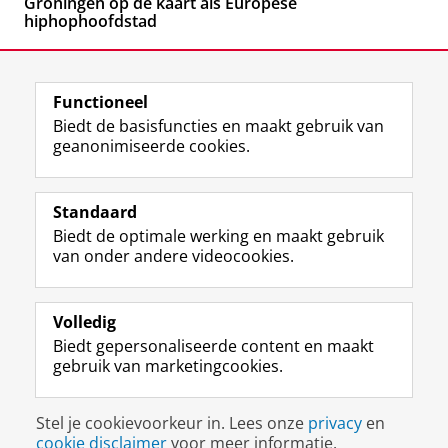
Groningen op de kaart als Europese
hiphophoofdstad
Functioneel
Biedt de basisfuncties en maakt gebruik van
geanonimiseerde cookies.
F
L
R
I
Y
Volg de RUG
a
i
S
n
o
Standaard
c
n
S
s
u
Biedt de optimale werking en maakt gebruik
e
k
-
t
T
Studiekiezers
van onder andere videocookies.
b
e
f
a
u
Maatschappij/bedrijven
o
d
e
g
b
o
I
e
r
e
Alumni
k
n
d
a
-
Volledig
p
-
R
m
k
Biedt gepersonaliseerde content en maakt
Over ons
a
p
i
-
a
gebruik van marketingcookies.
g
a
j
a
n
i
g
k
c
a
Disclaimer & Copyright
Privacy
Cookies
n
i
s
c
a
Stel je cookievoorkeur in. Lees onze
privacy
en
Inloggen
a
n
u
o
l
cookie disclaimer
voor meer informatie.