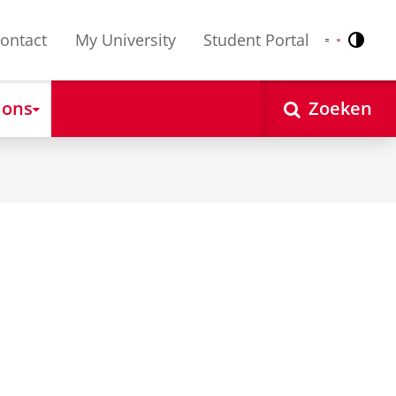
ontact
My University
Student Portal
Contr
Nederlands
English
 ons
Zoeken