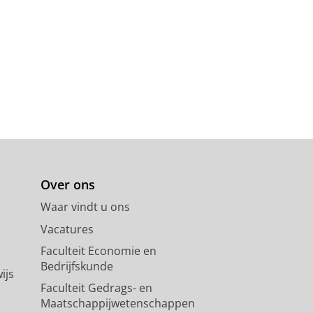
Over ons
Waar vindt u ons
Vacatures
Faculteit Economie en
Bedrijfskunde
ijs
Faculteit Gedrags- en
Maatschappijwetenschappen