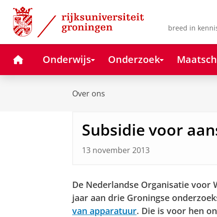
Skip
Skip
to
to
Content
Navigation
breed in kenni
Home
Onderwijs
Onderzoek
Maatsch
Over ons
Subsidie voor aa
13 november 2013
De Nederlandse Organisatie voor
jaar aan drie Groningse onderzoe
van apparatuur
. Die is voor hen o