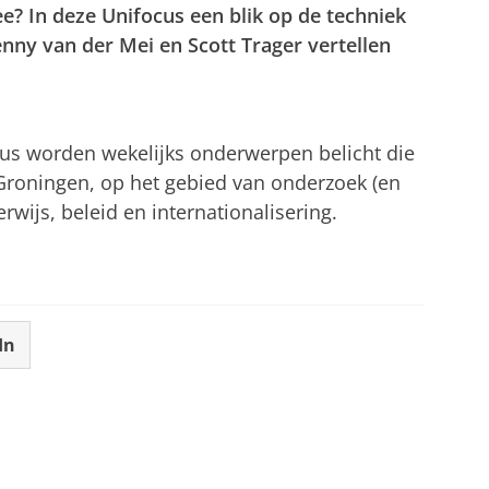
e? In deze Unifocus een blik op de techniek
nny van der Mei en Scott Trager vertellen
tellingen aan
om deze video te zien
cus worden wekelijks onderwerpen belicht die
 Groningen, op het gebied van onderzoek (en
wijs, beleid en internationalisering.
In