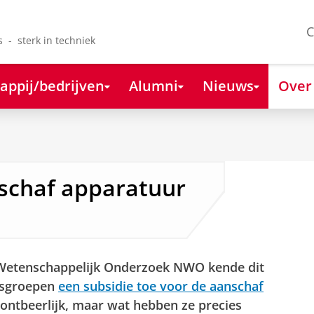
C
s - sterk in techniek
appij/bedrijven
Alumni
Nieuws
Over
nschaf apparatuur
 Wetenschappelijk Onderzoek NWO kende dit
ksgroepen
een subsidie toe voor de aanschaf
nontbeerlijk, maar wat hebben ze precies