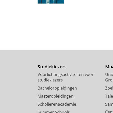
Studiekiezers
Maa
Voorlichtingsactiviteiten voor
Univ
studiekiezers
Gro
Bacheloropleidingen
Zoe
Masteropleidingen
Tal
Scholierenacademie
Sam
Cen
Summer Schools