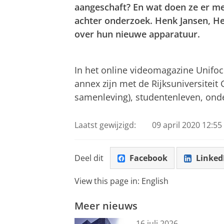
aangeschaft? En wat doen ze er me
achter onderzoek. Henk Jansen, He
over hun nieuwe apparatuur.
Subsidie voor aanschaf apparatuur
Pas uw cookie ins
In het online videomagazine Unifo
annex zijn met de Rijksuniversiteit
samenleving), studentenleven, onder
Laatst gewijzigd:
09 april 2020 12:55
Deel dit
Facebook
Linked
View this page in:
English
Meer nieuws
16 juli 2026