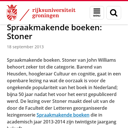
Skip
Skip
Over ons
Menu
Zoek
to
to
en
Content
Navigation
zoeken
Spraakmakende boeken:
Stoner
18 september 2013
Spraakmakende boeken. Stoner van John Williams
behoort zeker tot die categorie. Barend van
Heusden, hoogleraar Cultuur en cognitie, gaat in een
openbare lezing na wat de oorzaak is voor de
ongekende populariteit van het boek in Nederland;
bijna 50 jaar nadat het voor het eerst gepubliceerd
werd. De lezing over Stoner maakt deel uit van de
door de Faculteit der Letteren georganiseerde
lezingenserie
Spraakmakende boeken
die in
academisch jaar 2013-2014 zijn twintigste jaargang