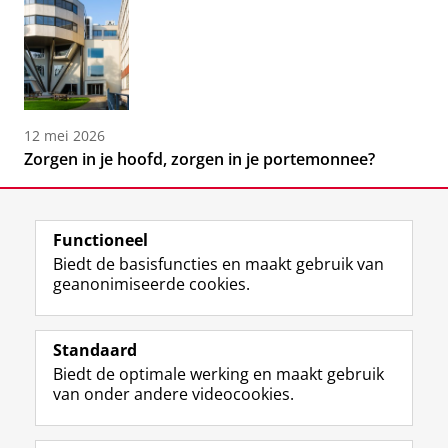
12 mei 2026
Zorgen in je hoofd, zorgen in je portemonnee?
Functioneel
Biedt de basisfuncties en maakt gebruik van
geanonimiseerde cookies.
F
L
R
I
Y
Volg de RUG
a
i
S
n
o
Standaard
c
n
S
s
u
Biedt de optimale werking en maakt gebruik
e
k
-
t
T
Studiekiezers
van onder andere videocookies.
b
e
f
a
u
Maatschappij/bedrijven
o
d
e
g
b
o
I
e
r
e