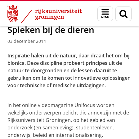
Skip
Skip
Over ons
Menu
Zoek
to
to
en
Content
Navigation
zoeken
Spieken bij de dieren
03 december 2014
Inspiratie halen uit de natuur, daar draait het om bij
bionica. Deze discipline probeert principes uit de
natuur te doorgronden en de lessen daaruit te
gebruiken om te komen tot innovatieve oplossingen
voor technische of medische uitdagingen.
Spieken bij de dieren
Pas uw cookie instellingen aan
om deze
video te zien
In het online videomagazine Unifocus worden
wekelijks onderwerpen belicht die annex zijn met de
Rijksuniversiteit Groningen, op het gebied van
onderzoek (en samenleving), studentenleven,
onderwijs, beleid en internationalisering.