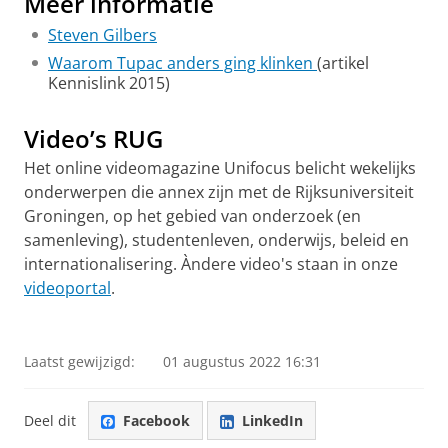
Meer informatie
Steven Gilbers
Waarom Tupac anders ging klinken
(artikel
Kennislink 2015)
Video’s RUG
Het online videomagazine Unifocus belicht wekelijks
onderwerpen die annex zijn met de Rijksuniversiteit
Groningen, op het gebied van onderzoek (en
samenleving), studentenleven, onderwijs, beleid en
internationalisering. Àndere video's staan in onze
videoportal
.
De taal van rapper 2Pac
Pas uw cookie instellingen aan
om deze
video te zien
Laatst gewijzigd:
01 augustus 2022 16:31
Deel dit
Facebook
LinkedIn