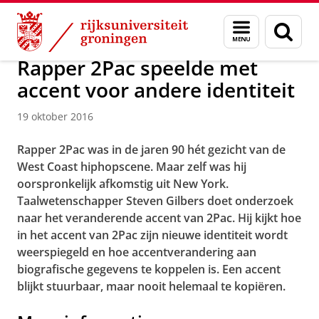
Skip
Skip
Over ons
Menu
Zoek
to
to
en
Content
Navigation
zoeken
Rapper 2Pac speelde met
accent voor andere identiteit
19 oktober 2016
Rapper 2Pac was in de jaren 90 hét gezicht van de
West Coast hiphopscene. Maar zelf was hij
oorspronkelijk afkomstig uit New York.
Taalwetenschapper Steven Gilbers doet onderzoek
naar het veranderende accent van 2Pac. Hij kijkt hoe
in het accent van 2Pac zijn nieuwe identiteit wordt
weerspiegeld en hoe accentverandering aan
biografische gegevens te koppelen is. Een accent
blijkt stuurbaar, maar nooit helemaal te kopiëren.