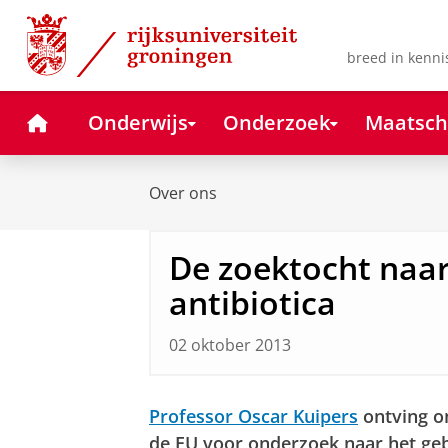
Skip
Skip
to
to
Content
Navigation
breed in kenni
Home
Onderwijs
Onderzoek
Maatsch
Over ons
De zoektocht naa
antibiotica
02 oktober 2013
Professor Oscar Kuipers
ontving on
de EU voor onderzoek naar het geb