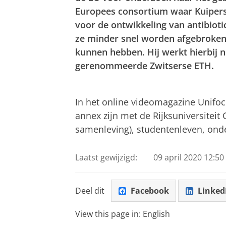
Europees consortium waar Kuipers 
voor de ontwikkeling van antibioti
ze minder snel worden afgebroken
kunnen hebben. Hij werkt hierbij 
gerenommeerde Zwitserse ETH.
De zoektocht naar nieuwe antibiotica
Pas uw cookie ins
In het online videomagazine Unifo
annex zijn met de Rijksuniversiteit
samenleving), studentenleven, onder
Laatst gewijzigd:
09 april 2020 12:50
Deel dit
Facebook
Linked
View this page in:
English