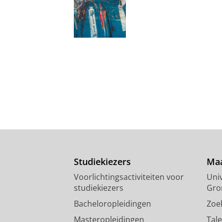
Studiekiezers
Maa
Voorlichtingsactiviteiten voor
Univ
studiekiezers
Gro
Bacheloropleidingen
Zoe
Masteropleidingen
Tal