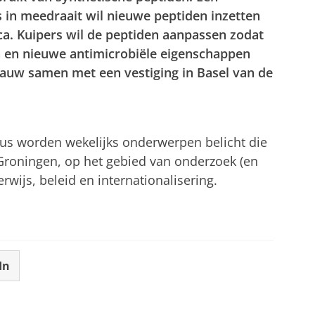
in meedraait wil nieuwe peptiden inzetten
ca. Kuipers wil de peptiden aanpassen zodat
 en nieuwe antimicrobiële eigenschappen
nauw samen met een vestiging in Basel van de
tellingen aan
om deze video te zien
cus worden wekelijks onderwerpen belicht die
 Groningen, op het gebied van onderzoek (en
wijs, beleid en internationalisering.
In