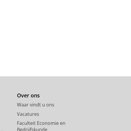
Over ons
Waar vindt u ons
Vacatures
Faculteit Economie en
Bedrijfskunde