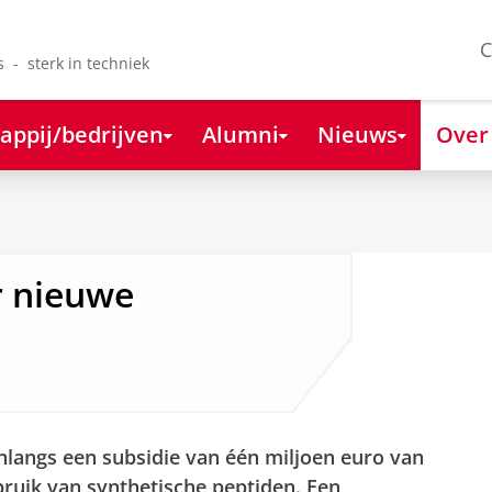
C
s - sterk in techniek
appij/bedrijven
Alumni
Nieuws
Over
r nieuwe
langs een subsidie van één miljoen euro van
ruik van synthetische peptiden. Een