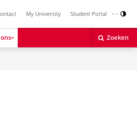
ontact
My University
Student Portal
Contr
Nederlands
English
 ons
Zoeken