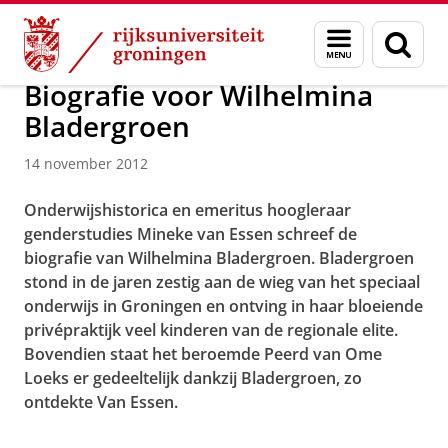
Skip
Skip
Over ons
Menu
Zoek
to
to
en
Content
Navigation
zoeken
Biografie voor Wilhelmina
Bladergroen
14 november 2012
Onderwijshistorica en emeritus hoogleraar
genderstudies Mineke van Essen schreef de
biografie van Wilhelmina Bladergroen. Bladergroen
stond in de jaren zestig aan de wieg van het speciaal
onderwijs in Groningen en ontving in haar bloeiende
privépraktijk veel kinderen van de regionale elite.
Bovendien staat het beroemde Peerd van Ome
Loeks er gedeeltelijk dankzij Bladergroen, zo
ontdekte Van Essen.
Biografie voor Wilhelmina Bladergroen
Pas uw cookie instellingen aan
om deze