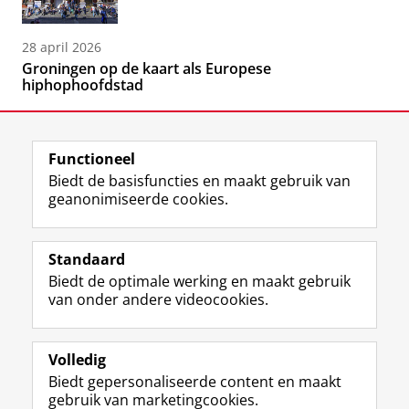
28 april 2026
Groningen op de kaart als Europese
hiphophoofdstad
Functioneel
Biedt de basisfuncties en maakt gebruik van
geanonimiseerde cookies.
F
L
R
I
Y
Volg de RUG
a
i
S
n
o
Standaard
c
n
S
s
u
Biedt de optimale werking en maakt gebruik
e
k
-
t
T
Studiekiezers
van onder andere videocookies.
b
e
f
a
u
Maatschappij/bedrijven
o
d
e
g
b
o
I
e
r
e
Alumni
k
n
d
a
-
Volledig
p
-
R
m
k
Biedt gepersonaliseerde content en maakt
Over ons
a
p
i
-
a
gebruik van marketingcookies.